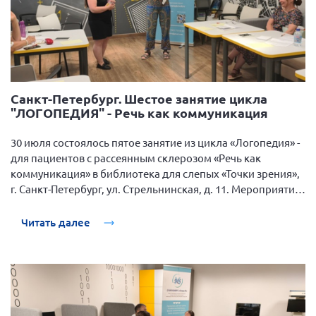
Санкт-Петербург. Шестое занятие цикла
"ЛОГОПЕДИЯ" - Речь как коммуникация
30 июля состоялось пятое занятие из цикла «Логопедия» -
для пациентов с рассеянным склерозом «Речь как
коммуникация» в библиотека для слепых «Точки зрения»,
г. Санкт-Петербург, ул. Стрельнинская, д. 11. Мероприятие
организовано СПбРООИБРС «Опора-М» при партнерстве с
библиотекой «Точки зрения», при поддержке АО
Читать далее
«Биокад».