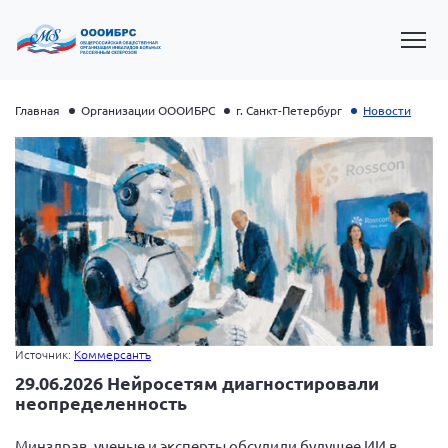
Главная
Организации ОООИБРС
г. Санкт-Петербург
Новости
Президент Власов Я.В.
Источник:
Коммерсантъ
Первый вице-президент Кичигина Н. Ф.
29.06.2026 Нейросетям диагностировали
Генеральный директор Матвиевская О.В.
неопределенность
Вице-президент Зрячева Н.В.
Минздрав, ученые и эксперты обсудили будущее ИИ в