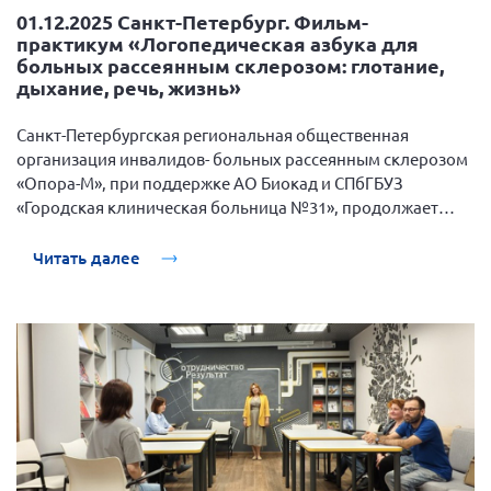
01.12.2025 Санкт-Петербург. Фильм-
г. Севастополь
практикум «Логопедическая азбука для
Самарская область СОРС
больных рассеянным склерозом: глотание,
дыхание, речь, жизнь»
Самарская область ПРИЗМА
Самарская область СГОРС
Санкт-Петербургская региональная общественная
организация инвалидов- больных рассеянным склерозом
Свердловская область
«Опора-М», при поддержке АО Биокад и СПбГБУЗ
Смоленская область
«Городская клиническая больница №31», продолжает
развивать тему «Логопедии».
Ставропольский край
Читать далее
Сахалинская область
Томская область
Тульская область
Ульяновская область
Челябинская область
Ярославская область