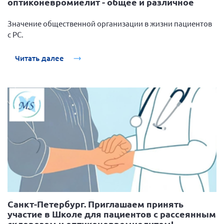
оптиконевромиелит - общее и различное
Нормативно-правовые документы
Значение общественной организации в жизни пациентов
Методическая литература для НКО
с РС.
Публичные отчеты
Читать далее
Исследования, аналитика, мнения
Всероссийская онлайн конференция
"Рассеянный склероз. XX лет работы
ОООИБРС" (25-29.08.2020)
Всероссийская конференция-тренинг
"Рассеянный склероз: новые реалии" (26-
29.05.2022)
Общероссийская РС
Алтайский край
Санкт-Петербург. Приглашаем принять
участие в Школе для пациентов с рассеянным
Архангельская область
склерозом и оптиконевромиелитом!