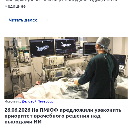
Вице-президент Шишлянников Ф.В.
медицине
Информационная служба
Читать далее
Отдел международных отношений
Вице-президент Черненко Д.Е.
Вице-президент Валюх М.В.
Вице-президент Чернова А.В.
Вице-президент Цикорин И.В.
Вице-президент Груба Л.В.
Главный бухгалтер Жаворонкова Г.М.
Конференция ОООИБРС 2026
Конференция ОООИБРС 2025
Источник:
Деловой Петербург
Экспертный совет ОООИБРС 2025
26.06.2026 На ПМЮФ предложили узаконить
приоритет врачебного решения над
Конференция ОООИБРС 2024
выводами ИИ
Конференция ОООИБРС 2023