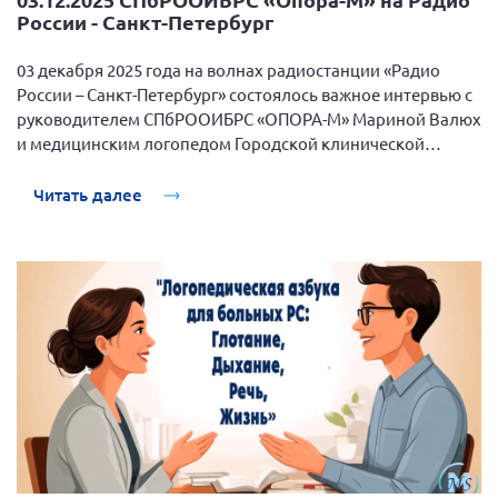
России - Санкт-Петербург
Мурманская область
Нижегородская область
03 декабря 2025 года на волнах радиостанции «Радио
Новгородская область
России – Санкт-Петербург» состоялось важное интервью с
руководителем СПбРООИБРС «ОПОРА-М» Мариной Валюх
Новосибирская область
и медицинским логопедом Городской клинической
Омская область
больницы № 31 Каузовой Татьяной. Встреча была
приурочена к Международному дню инвалида.
Читать далее
Оренбургская область
Пензенская область
Республика Башкортостан
Республика Бурятия
Республика Карелия
Республика Калмыкия
Республика Хакасия
Ростовская область
г. Санкт-Петербург