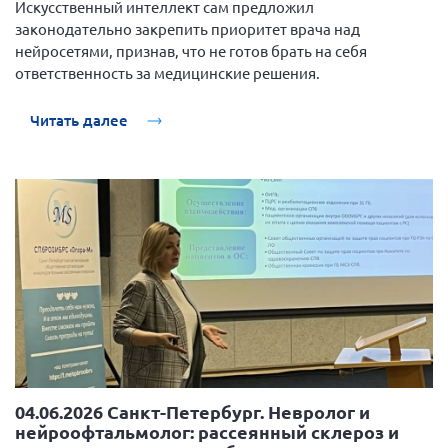
Искусственный интеллект сам предложил
Конференция ОООИБРС 2022
законодательно закрепить приоритет врача над
Конференция ОООИБРС 2021
нейросетями, признав, что не готов брать на себя
Конференция ВСЭ 2021
ответственность за медицинские решения.
Конференция ОООИБРС 2020
Читать далее
Документы съездов
Первый съезд
Второй съезд
Третий съезд
Четвертый съезд
Пятый съезд
ОФ «Фонд содействия больным рассеянным
склерозом»
Шестой съезд
Новости: Казахстан
04.06.2026 Санкт-Петербург. Невролог и
нейроофтальмолог: рассеянный склероз и
Письма и официальные ответы