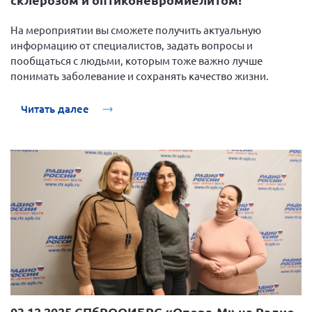
Брянская область
На мероприятии вы сможете получить актуальную
Владимирская область
информацию от специалистов, задать вопросы и
Волгоградская область
пообщаться с людьми, которым тоже важно лучше
понимать заболевание и сохранять качество жизни.
Воронежская область
Ивановская область
Читать далее
Калининградская область
Кемеровская область
Кировская область
Краснодарский край
Красноярский край
Липецкая область
Ленинградская область
г. Москва
Московская область
03.12.2025 СПбРООИБРС «Опора-М» на Радио