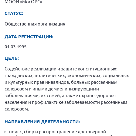
МООИ «МосОРС»
Конференция ОООИБРС 2022
Конференция ОООИБРС 2021
СТАТУС:
Конференция ВСЭ 2021
Общественная организация
Конференция ОООИБРС 2020
ДАТА РЕГИСТРАЦИИ:
Документы съездов
01.03.1995
Первый съезд
ЦЕЛЬ:
Второй съезд
Содействие реализации и защите конституционных:
Третий съезд
гражданских, политических, экономических, социальных
Четвертый съезд
и культурных прав инвалидов, больных рассеянным
склерозом и иными демиелинизирующими
Пятый съезд
ОФ «Фонд содействия больным рассеянным
склерозом»
заболеваниями, их семей, а также охране здоровья
Шестой съезд
населения и профилактике заболеваемости рассеянным
Новости: Казахстан
склерозом.
НАПРАВЛЕНИЯ ДЕЯТЕЛЬНОСТИ:
поиск, сбор и распространение достоверной
Письма и официальные ответы