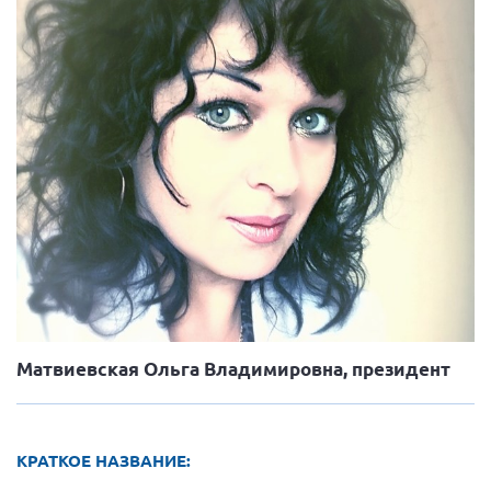
Вице-президент Шишлянников Ф.В.
Информационная служба
Отдел международных отношений
Вице-президент Черненко Д.Е.
Вице-президент Валюх М.В.
Вице-президент Чернова А.В.
Вице-президент Цикорин И.В.
Вице-президент Груба Л.В.
Главный бухгалтер Жаворонкова Г.М.
Конференция ОООИБРС 2026
Конференция ОООИБРС 2025
Матвиевская Ольга Владимировна, президент
Экспертный совет ОООИБРС 2025
Конференция ОООИБРС 2024
КРАТКОЕ НАЗВАНИЕ:
Конференция ОООИБРС 2023