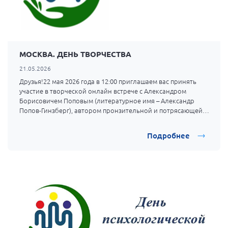
г. Севастополь
Самарская область СОРС
Самарская область ПРИЗМА
МОСКВА. ДЕНЬ ТВОРЧЕСТВА
Самарская область СГОРС
21.05.2026
Свердловская область
Друзья!22 мая 2026 года в 12:00 приглашаем вас принять
участие в творческой онлайн встрече с Александром
Смоленская область
Борисовичем Поповым (литературное имя – Александр
Ставропольский край
Попов-Гинзберг), автором пронзительной и потрясающей
книги «Неуважительная причина», которая готовилась к
Сахалинская область
выпуску несколько лет, и вышла только что, в апреле
Подробнее
настоящего года.
Томская область
Тульская область
Ульяновская область
Челябинская область
Ярославская область