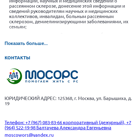
информации, научных и медицинских сведений о
рассеянном склерозе, донесение этой информации и
Нормативно-правовые документы
сведений руководителям научных и медицинских
коллективов, инвалидам, больным рассеянным
Методическая литература для НКО
склерозом, демиелинизирующими заболеваниями, их
семьям;
Публичные отчеты
стимулирование и содействие развитию общественных
Исследования, аналитика, мнения
и государственных мероприятий, направленных на
Показать больше...
поддержку инвалидов, больных рассеянным
Всероссийская онлайн конференция
склерозом, демиелинизирующими заболеваниями и их
"Рассеянный склероз. XX лет работы
семей;
КОНТАКТЫ
ОООИБРС" (25-29.08.2020)
содействие проведению научно-исследовательских и
Всероссийская конференция-тренинг
опытно-конструкторских работ по созданию образцов
"Рассеянный склероз: новые реалии" (26-
новой медицинской диагностической и
29.05.2022)
реабилитационной техники для инвалидов, больных
рассеянным склерозом, демиелинизирующими
заболеваниями;
содействие распространению лекарственных
ЮРИДИЧЕСКИЙ АДРЕС: 125368, г. Москва, ул. Барышиха, д.
препаратов и средств реабилитации и адаптации
19
инвалидов, больных рассеяннным склерозом,
демиелинизирующими заболеваниями;
Общероссийская РС
обеспечение непосредственной помощи и поддержки
Телефон: +7 (967) 083-83-66 корпоративный (дежурный), +7
Алтайский край
инвалидам, больным рассеянным склерозом,
(964) 522-19-98 Балтачева Александра Евгеньевна
демиелинизирующими заболеваниями и их семьям;
Архангельская область
moscowors@yandex.ru