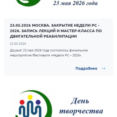
Мурманская область
Нижегородская область
Новгородская область
23.05.2026 МОСКВА. ЗАКРЫТИЕ НЕДЕЛИ РС -
Новосибирская область
2026. ЗАПИСЬ ЛЕКЦИЙ И МАСТЕР-КЛАССА ПО
ДВИГАТЕЛЬНОЙ РЕАБИЛИТАЦИИ
Омская область
23.05.2026
Оренбургская область
Друзья! 23 мая 2026 года состоялось финальное
Пензенская область
мероприятие Фестиваля «Недели РС – 2026».
Республика Башкортостан
Подробнее
Республика Бурятия
Республика Карелия
Республика Калмыкия
Республика Хакасия
Ростовская область
г. Санкт-Петербург