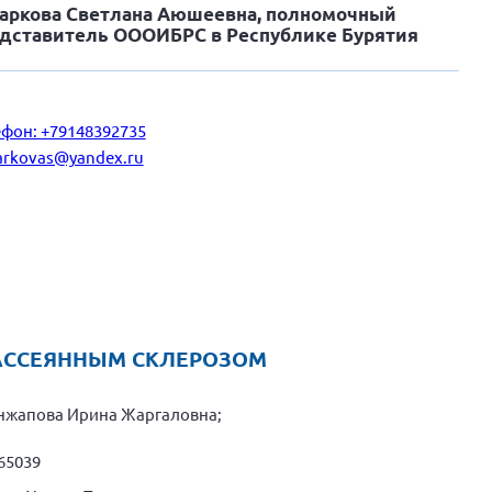
аркова Светлана Аюшеевна, полномочный
дставитель ОООИБРС в Республике Бурятия
фон: +79148392735
arkovas@yandex.ru
АССЕЯННЫМ СКЛЕРОЗОМ
енжапова Ирина Жаргаловна;
65039