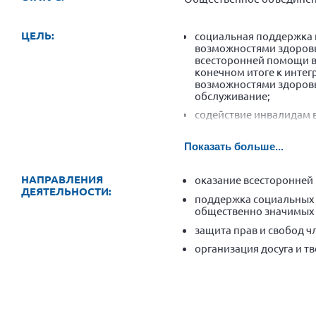
ЦЕЛЬ:
социальная поддержка 
возможностями здоровь
всесторонней помощи в
конечном итоге к инте
возможностями здоровь
обслуживание;
содействие инвалидам 
наряду с другими гражд
общих прав и интересов
Показать больше...
организация досуговой
активности членов орга
НАПРАВЛЕНИЯ
оказание всесторонней
социальной зрелости.
ДЕЯТЕЛЬНОСТИ:
поддержка социальных 
общественно значимых 
защита прав и свобод ч
организация досуга и т