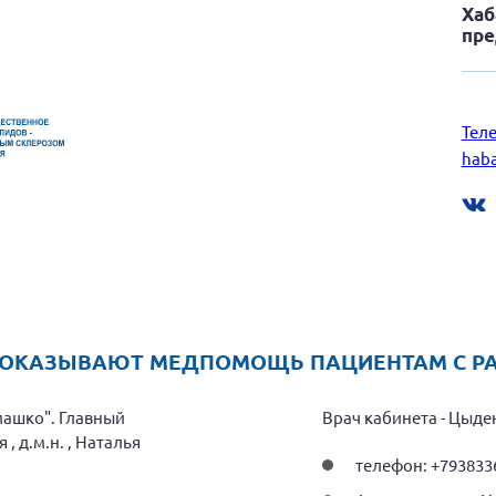
Хаб
пре
Теле
hab
 ОКАЗЫВАЮТ МЕДПОМОЩЬ ПАЦИЕНТАМ С Р
машко". Главный
Врач кабинета - Цыд
 д.м.н. , Наталья
телефон: +793833