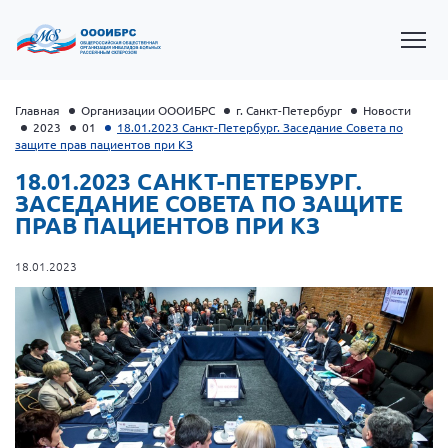
Главная
Организации ОООИБРС
г. Санкт-Петербург
Новости
2023
01
18.01.2023 Санкт-Петербург. Заседание Совета по
защите прав пациентов при КЗ
18.01.2023 САНКТ-ПЕТЕРБУРГ.
ЗАСЕДАНИЕ СОВЕТА ПО ЗАЩИТЕ
ПРАВ ПАЦИЕНТОВ ПРИ КЗ
18.01.2023
Президент Власов Я.В.
Первый вице-президент Кичигина Н. Ф.
Генеральный директор Матвиевская О.В.
Вице-президент Зрячева Н.В.