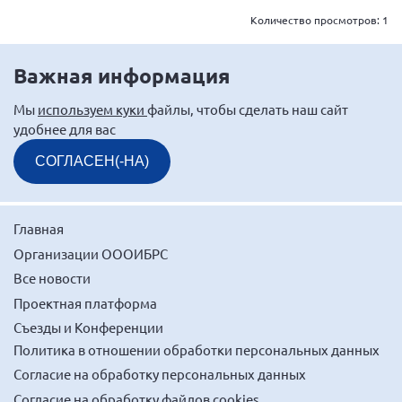
Количество просмотров:
1
Нормативно-правовые документы
Методическая литература для НКО
Важная информация
Публичные отчеты
Мы
используем куки
файлы, чтобы сделать наш сайт
Исследования, аналитика, мнения
удобнее для вас
Всероссийская онлайн конференция
"Рассеянный склероз. XX лет работы
СОГЛАСЕН(-НА)
ОООИБРС" (25-29.08.2020)
Всероссийская конференция-тренинг
"Рассеянный склероз: новые реалии" (26-
Главная
29.05.2022)
Организации ОООИБРС
Все новости
Проектная платформа
Съезды и Конференции
Общероссийская РС
Политика в отношении обработки персональных данных
Алтайский край
Согласие на обработку персональных данных
Архангельская область
Согласие на обработку файлов cookies