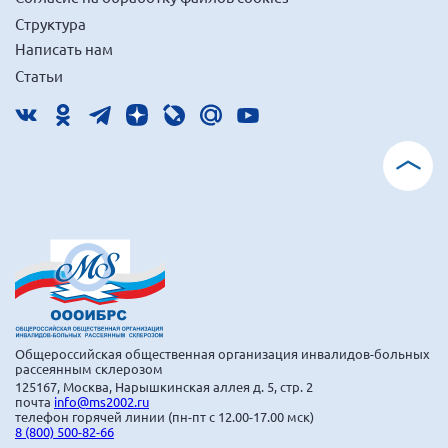
Брянская область
Структура
Написать нам
Владимирская область
Статьи
Волгоградская область
Воронежская область
Ивановская область
Калининградская область
Кемеровская область
Кировская область
Краснодарский край
Красноярский край
Липецкая область
Общероссийская общественная организация инвалидов-больных
рассеянным склерозом
Ленинградская область
125167, Москва, Нарышкинская аллея д. 5, стр. 2
почта
info@ms2002.ru
г. Москва
телефон горячей линии (пн-пт с 12.00-17.00 мск)
8 (800) 500-82-66
Московская область