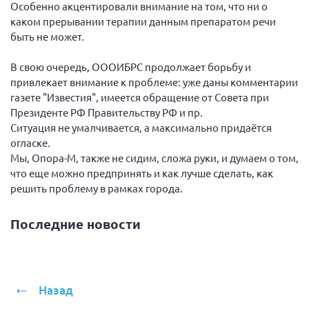
Конференция ОООИБРС 2022
Особенно акцентировали внимание на том, что ни о
каком прерывании терапии данным препаратом речи
Конференция ОООИБРС 2021
быть не может.
Конференция ВСЭ 2021
В свою очередь, ОООИБРС продолжает борьбу и
Конференция ОООИБРС 2020
привлекает внимание к проблеме: уже даны комментарии
Документы съездов
газете "Известия", имеется обращение от Совета при
Президенте РФ Правительству РФ и пр.
Первый съезд
Ситуация не умалчивается, а максимально придаётся
Второй съезд
огласке.
Мы, Опора-М, также не сидим, сложа руки, и думаем о том,
Третий съезд
что еще можно предпринять и как лучше сделать, как
Четвертый съезд
решить проблему в рамках города.
Пятый съезд
ОФ «Фонд содействия больным рассеянным
склерозом»
Последние новости
Шестой съезд
Новости: Казахстан
Назад
Письма и официальные ответы