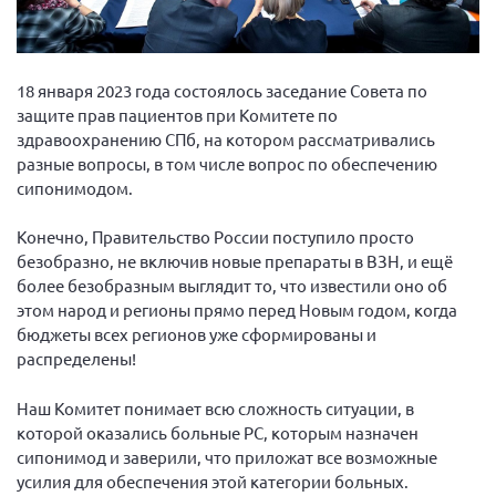
Вице-президент Шишлянников Ф.В.
Информационная служба
Отдел международных отношений
18 января 2023 года состоялось заседание Совета по
защите прав пациентов при Комитете по
Вице-президент Черненко Д.Е.
здравоохранению СПб, на котором рассматривались
Вице-президент Валюх М.В.
разные вопросы, в том числе вопрос по обеспечению
сипонимодом.
Вице-президент Чернова А.В.
Вице-президент Цикорин И.В.
Конечно, Правительство России поступило просто
безобразно, не включив новые препараты в ВЗН, и ещё
Вице-президент Груба Л.В.
более безобразным выглядит то, что известили оно об
Главный бухгалтер Жаворонкова Г.М.
этом народ и регионы прямо перед Новым годом, когда
Конференция ОООИБРС 2026
бюджеты всех регионов уже сформированы и
распределены!
Конференция ОООИБРС 2025
Экспертный совет ОООИБРС 2025
Наш Комитет понимает всю сложность ситуации, в
которой оказались больные РС, которым назначен
Конференция ОООИБРС 2024
сипонимод и заверили, что приложат все возможные
Конференция ОООИБРС 2023
усилия для обеспечения этой категории больных.