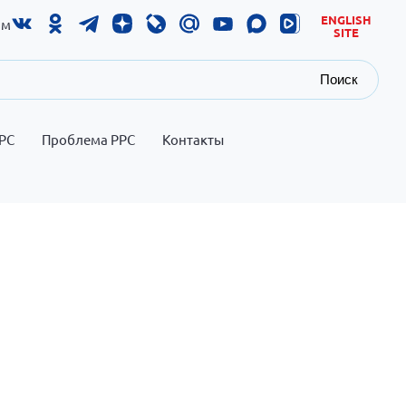
ENGLISH
ам
SITE
Поиск
РС
Проблема РРС
Контакты