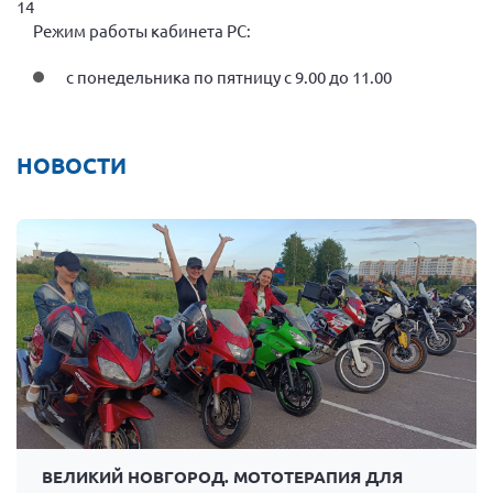
14
Брянская область
Режим работы кабинета РС:
Владимирская область
с понедельника по пятницу с 9.00 до 11.00
Волгоградская область
Воронежская область
НОВОСТИ
Ивановская область
Калининградская область
Кемеровская область
Кировская область
Краснодарский край
Красноярский край
Липецкая область
Ленинградская область
г. Москва
ВЕЛИКИЙ НОВГОРОД. МОТОТЕРАПИЯ ДЛЯ
Московская область