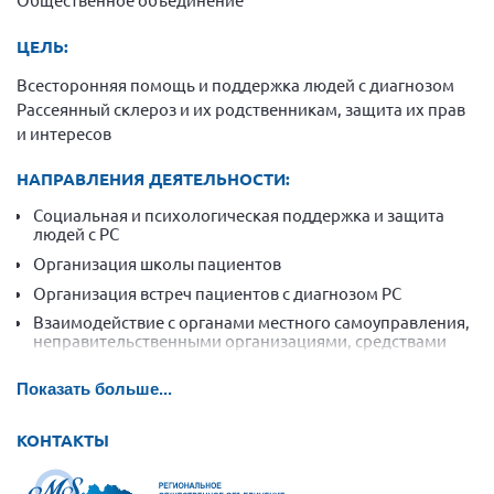
Конференция ОООИБРС 2022
Конференция ОООИБРС 2021
ЦЕЛЬ:
Конференция ВСЭ 2021
Всесторонняя помощь и поддержка людей с диагнозом
Рассеянный склероз и их родственникам, защита их прав
Конференция ОООИБРС 2020
и интересов
Документы съездов
НАПРАВЛЕНИЯ ДЕЯТЕЛЬНОСТИ:
Первый съезд
Социальная и психологическая поддержка и защита
Второй съезд
людей с РС
Третий съезд
Организация школы пациентов
Четвертый съезд
Организация встреч пациентов с диагнозом РС
Взаимодействие с органами местного самоуправления,
Пятый съезд
ОФ «Фонд содействия больным рассеянным
неправительственными организациями, средствами
склерозом»
массовой информации по вопросам содействия защите
Шестой съезд
Новости: Казахстан
прав и жизненных интересов больных с РС
Показать больше...
Содействие членам объединения в социальной
адаптации и развитии социального опыта
КОНТАКТЫ
Письма и официальные ответы