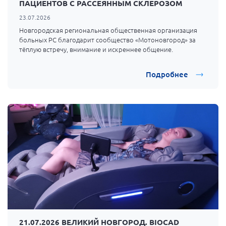
ПАЦИЕНТОВ С РАССЕЯННЫМ СКЛЕРОЗОМ
Мурманская область
23.07.2026
Нижегородская область
Новгородская региональная общественная организация
больных РС благодарит сообщество
«Мотоновгород»
за
Новгородская область
тёплую встречу, внимание и искреннее общение.
Новосибирская область
Омская область
Подробнее
Оренбургская область
Пензенская область
Республика Башкортостан
Республика Бурятия
Республика Карелия
Республика Калмыкия
Республика Хакасия
Ростовская область
г. Санкт-Петербург
21.07.2026 ВЕЛИКИЙ НОВГОРОД. BIOCAD