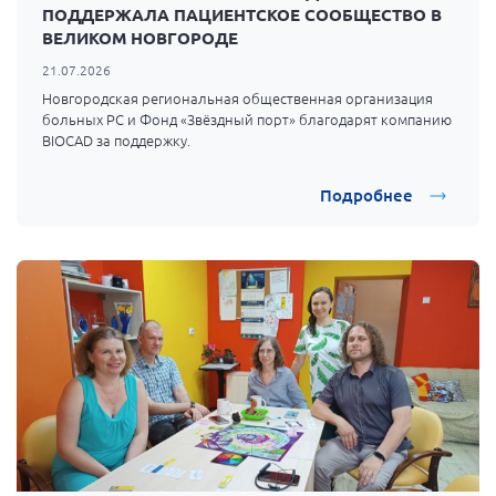
ПОДДЕРЖАЛА ПАЦИЕНТСКОЕ СООБЩЕСТВО В
г. Севастополь
ВЕЛИКОМ НОВГОРОДЕ
Самарская область СОРС
21.07.2026
Самарская область ПРИЗМА
Новгородская региональная общественная организация
больных РС и Фонд «Звёздный порт» благодарят компанию
Самарская область СГОРС
BIOCAD за поддержку.
Свердловская область
Подробнее
Смоленская область
Ставропольский край
Сахалинская область
Томская область
Тульская область
Ульяновская область
Челябинская область
Ярославская область