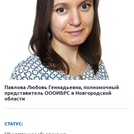
Вице-президент Шишлянников Ф.В.
Информационная служба
Отдел международных отношений
Вице-президент Черненко Д.Е.
Вице-президент Валюх М.В.
Вице-президент Чернова А.В.
Вице-президент Цикорин И.В.
Вице-президент Груба Л.В.
Главный бухгалтер Жаворонкова Г.М.
Павлова Любовь Геннадьевна, полномочный
Конференция ОООИБРС 2026
представитель ОООИБРС в Новгородской
Конференция ОООИБРС 2025
области
Экспертный совет ОООИБРС 2025
Конференция ОООИБРС 2024
СТАТУС:
Конференция ОООИБРС 2023
Общественное объединение