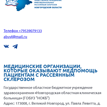
Нормативно-правовые документы
Методическая литература для НКО
Публичные отчеты
Исследования, аналитика, мнения
Телефон +79539079133
abuyl@mail.ru
Всероссийская онлайн конференция
"Рассеянный склероз. XX лет работы
ОООИБРС" (25-29.08.2020)
Всероссийская конференция-тренинг
"Рассеянный склероз: новые реалии" (26-
29.05.2022)
МЕДИЦИНСКИЕ ОРГАНИЗАЦИИ,
КОТОРЫЕ ОКАЗЫВАЮТ МЕДПОМОЩЬ
ПАЦИЕНТАМ С РАССЕЯННЫМ
СКЛЕРОЗОМ
Государственное областное бюджетное учреждение
Общероссийская РС
здравоохранения «Новгородская областная клиническая
Алтайский край
больница» (ГОБУЗ ”НОКБ”)
Адрес: 173008, г. Великий Новгород, ул. Павла Левитта, д.
Архангельская область