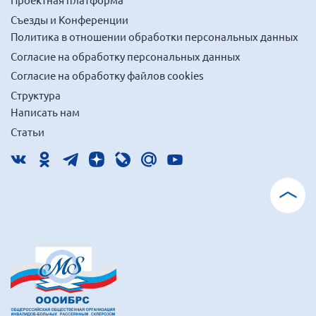
Конференция ОООИБРС 2022
Съезды и Конференции
Конференция ОООИБРС 2021
Политика в отношении обработки персональных данных
Конференция ВСЭ 2021
Согласие на обработку персональных данных
Конференция ОООИБРС 2020
Согласие на обработку файлов cookies
Структура
Документы съездов
Написать нам
Первый съезд
Статьи
Второй съезд
Третий съезд
Четвертый съезд
Пятый съезд
ОФ «Фонд содействия больным рассеянным
склерозом»
Шестой съезд
Новости: Казахстан
Письма и официальные ответы