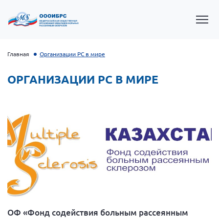
Главная
Организации РС в мире
ОРГАНИЗАЦИИ РС В МИРЕ
Президент Власов Я.В.
Первый вице-президент Кичигина Н. Ф.
Генеральный директор Матвиевская О.В.
Вице-президент Зрячева Н.В.
ОФ «Фонд содействия больным рассеянным