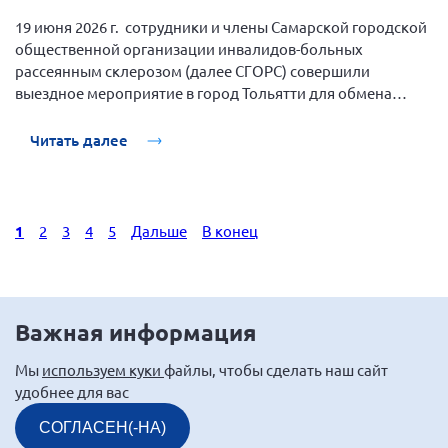
19 июня 2026 г. сотрудники и члены Самарской городской
общественной организации инвалидов-больных
рассеянным склерозом (далее СГОРС) совершили
выездное мероприятие в город Тольятти для обмена
опытом с людьми, имеющими диагноз рассеянный
склероз Самарской области.
Читать далее
1
2
3
4
5
Дальше
В конец
Важная информация
Мы
используем куки
файлы, чтобы сделать наш сайт
удобнее для вас
СОГЛАСЕН(-НА)