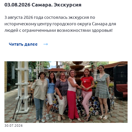
Конференция ОООИБРС 2022
03.08.2026 Самара. Экскурсия
Конференция ОООИБРС 2021
3 августа 2026 года состоялась экскурсия по
Конференция ВСЭ 2021
историческому центру городского округа Самара для
людей с ограниченными возможностями здоровья!
Конференция ОООИБРС 2020
Документы съездов
Читать далее
Первый съезд
Второй съезд
Третий съезд
Четвертый съезд
Пятый съезд
ОФ «Фонд содействия больным рассеянным
склерозом»
Шестой съезд
Новости: Казахстан
30.07.2026
Письма и официальные ответы