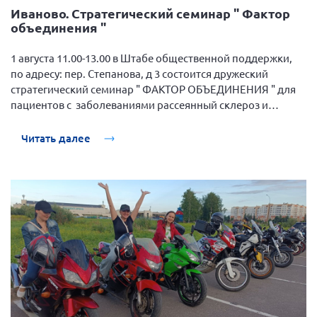
Иваново. Стратегический семинар " Фактор
Брянская область
объединения "
Владимирская область
1 августа 11.00-13.00 в Штабе общественной поддержки,
Волгоградская область
по адресу: пер. Степанова, д 3 состоится дружеский
Воронежская область
стратегический семинар " ФАКТОР ОБЪЕДИНЕНИЯ " для
Ивановская область
пациентов с заболеваниями рассеянный склероз и
гемофилия.
Калининградская область
Читать далее
Кемеровская область
Кировская область
Краснодарский край
Красноярский край
Липецкая область
Ленинградская область
г. Москва
Московская область