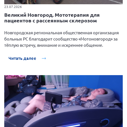
Мурманская область
23.07.2026
Великий Новгород. Мототерапия для
Нижегородская область
пациентов с рассеянным склерозом
Новгородская область
Новгородская региональная общественная организация
Новосибирская область
больных РС благодарит сообщество
«Мотоновгород»
за
Омская область
тёплую встречу, внимание и искреннее общение.
Оренбургская область
Читать далее
Пензенская область
Республика Башкортостан
Республика Бурятия
Республика Карелия
Республика Калмыкия
Республика Хакасия
Ростовская область
г. Санкт-Петербург