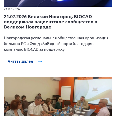
г. Севастополь
21.07.2026
Самарская область СОРС
21.07.2026 Великий Новгород. BIOCAD
поддержала пациентское сообщество в
Самарская область ПРИЗМА
Великом Новгороде
Самарская область СГОРС
Новгородская региональная общественная организация
Свердловская область
больных РС и Фонд «Звёздный порт» благодарят
Смоленская область
компанию BIOCAD за поддержку.
Ставропольский край
Читать далее
Сахалинская область
Томская область
Тульская область
Ульяновская область
Челябинская область
Ярославская область