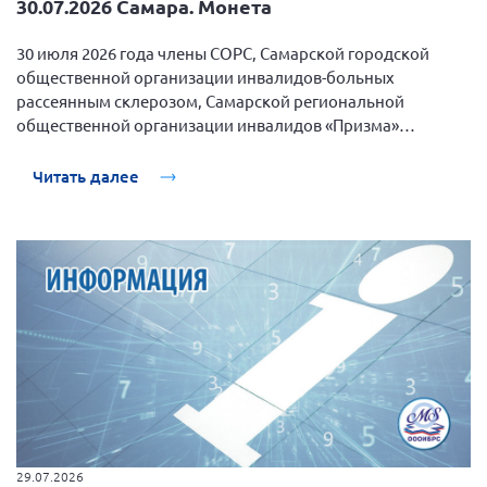
30.07.2026 Самара. Монета
Нормативно-правовые документы
30 июля 2026 года члены СОРС, Самарской городской
Методическая литература для НКО
общественной организации инвалидов-больных
рассеянным склерозом, Самарской региональной
Публичные отчеты
общественной организации инвалидов «Призма»
Исследования, аналитика, мнения
собрались в кафе проводить второй месяц лета и
Всероссийская онлайн конференция
отпраздновать день друзей.
Читать далее
"Рассеянный склероз. XX лет работы
ОООИБРС" (25-29.08.2020)
Всероссийская конференция-тренинг
"Рассеянный склероз: новые реалии" (26-
29.05.2022)
Общероссийская РС
Алтайский край
Архангельская область
29.07.2026