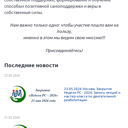
Брянская область
способам позитивной самоподдержки и веры в
собственные силы.
Владимирская область
Волгоградская область
Нам важно только одно: чтобы участие пошло вам на
пользу,
Воронежская область
именно в этом мы видим свою миссию!!!
Ивановская область
Присоединяйтесь!
Калининградская область
Кемеровская область
Последние новости
Кировская область
23.05.2026
Краснодарский край
Красноярский край
23.05.2026 Москва. Закрытие
Недели РС - 2026. Запись лекций и
мастер-класса по двигательной
Липецкая область
реабилитации
Ленинградская область
г. Москва
21.05.2026
Московская область