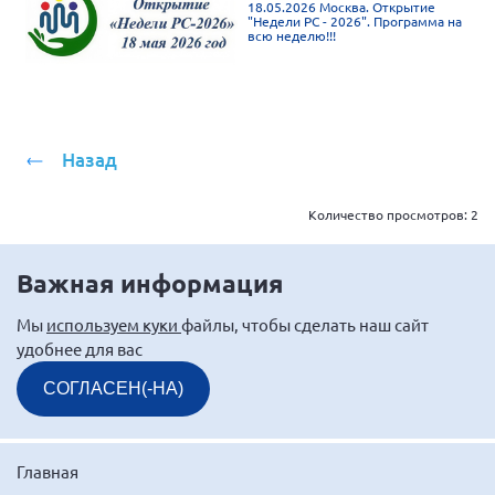
18.05.2026 Москва. Открытие
г. Севастополь
"Недели РС - 2026". Программа на
всю неделю!!!
Самарская область СОРС
Самарская область ПРИЗМА
Самарская область СГОРС
Назад
Свердловская область
Смоленская область
Количество просмотров:
2
Ставропольский край
Сахалинская область
Важная информация
Томская область
Мы
используем куки
файлы, чтобы сделать наш сайт
Тульская область
удобнее для вас
Ульяновская область
СОГЛАСЕН(-НА)
Челябинская область
Ярославская область
Главная