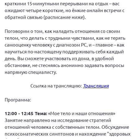
Конференция ОООИБРС 2022
краткими 15-минутными перерывами на отдых – вас
ожидают четыре короткие, но ёмкие онлайн встречи с
Конференция ОООИБРС 2021
обратной связью (расписание ниже).
Конференция ВСЭ 2021
Поговорим о том, как наладить отношения со своим
Конференция ОООИБРС 2020
телом, что делать с трудными чувствами, как не терять
Документы съездов
самооценку человеку с диагнозом РС, и – главное – как
научиться по-настоящему поддерживать себя каждый
Первый съезд
день. Вы сможете участвовать из дома, в удобной
Второй съезд
обстановке, не стесняясь анонимно задавать вопросы
Третий съезд
напрямую специалисту.
Четвертый съезд
Ссылка на трансляцию:
Трансляция
Пятый съезд
ОФ «Фонд содействия больным рассеянным
склерозом»
Программа:
Шестой съезд
Новости: Казахстан
12:00 - 12:45 Тема:
«Мое тело и наши отношения»
Занятие направлено на исследование стратегий
отношений человека с собственным телом. Обсуждение
психосоматических симптомов и нахождение "здоровых
Письма и официальные ответы