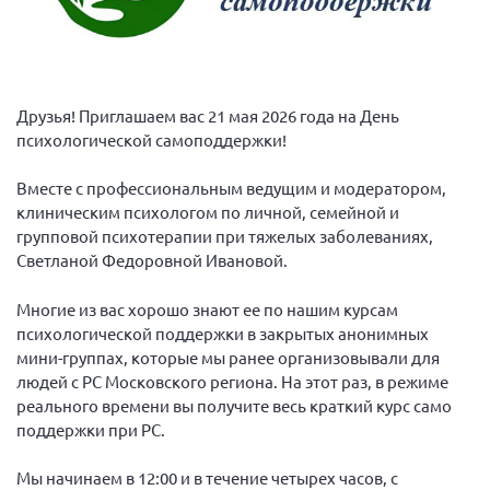
Вице-президент Шишлянников Ф.В.
Информационная служба
Отдел международных отношений
Друзья! Приглашаем вас 21 мая 2026 года на День
Вице-президент Черненко Д.Е.
психологической самоподдержки!
Вице-президент Валюх М.В.
Вместе с профессиональным ведущим и модератором,
Вице-президент Чернова А.В.
клиническим психологом по личной, семейной и
Вице-президент Цикорин И.В.
групповой психотерапии при тяжелых заболеваниях,
Вице-президент Груба Л.В.
Светланой Федоровной Ивановой.
Главный бухгалтер Жаворонкова Г.М.
Многие из вас хорошо знают ее по нашим курсам
Конференция ОООИБРС 2026
психологической поддержки в закрытых анонимных
мини-группах, которые мы ранее организовывали для
Конференция ОООИБРС 2025
людей с РС Московского региона. На этот раз, в режиме
Экспертный совет ОООИБРС 2025
реального времени вы получите весь краткий курс само
Конференция ОООИБРС 2024
поддержки при РС.
Конференция ОООИБРС 2023
Мы начинаем в 12:00 и в течение четырех часов, с