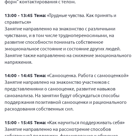
форм" контактирования с телом.
Нормативно-правовые документы
13:00 - 13:45 Тема:
«Трудные чувства. Как принять и
Методическая литература для НКО
справиться»
Публичные отчеты
Занятие направленно на знакомство с различными
чувствами, и в том числе труднопереносимыми, на
Исследования, аналитика, мнения
развитие способности понимать собственное
Всероссийская онлайн конференция
эмоциональное состояние и состояние других людей.
"Рассеянный склероз. XX лет работы
Занятие также направленно на снижение эмоционального
ОООИБРС" (25-29.08.2020)
напряжения.
Всероссийская конференция-тренинг
"Рассеянный склероз: новые реалии" (26-
14:00 - 14:45 Тема:
«Самооценка. Работа с самооценкой»
29.05.2022)
Занятие направлено на знакомство участников с
представлениями о самооценке, развитие навыков
самоанализа. На занятии будут обсуждаться способы
поддержания позитивной самооценки и рационального
расходования собственных сил.
Общероссийская РС
15:00 - 15:45 Тема:
«Как научиться поддерживать себя»
Алтайский край
Занятие направленно на рассмотрение способов
Архангельская область
собственной поддержки, формирование и обучение