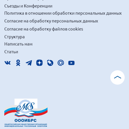
г. Севастополь
Съезды и Конференции
Политика в отношении обработки персональных данных
Самарская область СОРС
Согласие на обработку персональных данных
Самарская область ПРИЗМА
Согласие на обработку файлов cookies
Самарская область СГОРС
Структура
Свердловская область
Написать нам
Смоленская область
Статьи
Ставропольский край
Сахалинская область
Томская область
Тульская область
Ульяновская область
Челябинская область
Ярославская область