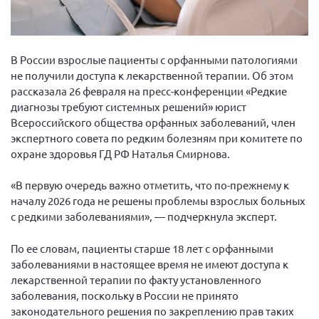
Вице-президент Шишлянников Ф.В.
Информационная служба
Отдел международных отношений
В России взрослые пациенты с орфанными патологиями
не получили доступа к лекарственной терапии. Об этом
Вице-президент Черненко Д.Е.
рассказала 26 февраля на пресс-конференции «Редкие
Вице-президент Валюх М.В.
диагнозы требуют системных решений» юрист
Всероссийского общества орфанных заболеваний, член
Вице-президент Чернова А.В.
экспертного совета по редким болезням при комитете по
Вице-президент Цикорин И.В.
охране здоровья ГД РФ Наталья Смирнова.
Вице-президент Груба Л.В.
«В первую очередь важно отметить, что по-прежнему к
Главный бухгалтер Жаворонкова Г.М.
началу 2026 года не решены проблемы взрослых больных
Конференция ОООИБРС 2026
с редкими заболеваниями», — подчеркнула эксперт.
Конференция ОООИБРС 2025
По ее словам, пациенты старше 18 лет с орфанными
Экспертный совет ОООИБРС 2025
заболеваниями в настоящее время не имеют доступа к
Конференция ОООИБРС 2024
лекарственной терапии по факту установленного
заболевания, поскольку в России не принято
Конференция ОООИБРС 2023
законодательного решения по закреплению прав таких