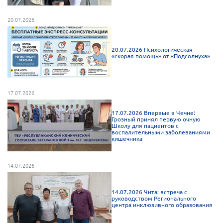
Брянская область
20.07.2026
Владимирская область
Волгоградская область
20.07.2026 Психологическая
«скорая помощь» от «Подсолнуха»
Воронежская область
Ивановская область
Калининградская область
17.07.2026
Кемеровская область
17.07.2026 Впервые в Чечне:
Грозный принял первую очную
Кировская область
Школу для пациентов с
воспалительными заболеваниями
Краснодарский край
кишечника
Красноярский край
14.07.2026
Липецкая область
Ленинградская область
14.07.2026 Чита: встреча с
руководством Регионального
г. Москва
центра инклюзивного образования
Московская область