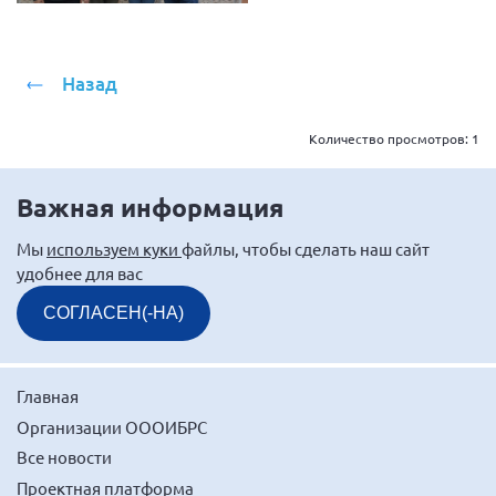
Мурманская область
Нижегородская область
Назад
Новгородская область
Новосибирская область
Количество просмотров:
1
Омская область
Оренбургская область
Важная информация
Пензенская область
Мы
используем куки
файлы, чтобы сделать наш сайт
Республика Башкортостан
удобнее для вас
Республика Бурятия
СОГЛАСЕН(-НА)
Республика Карелия
Республика Калмыкия
Главная
Республика Хакасия
Организации ОООИБРС
Ростовская область
Все новости
г. Санкт-Петербург
Проектная платформа