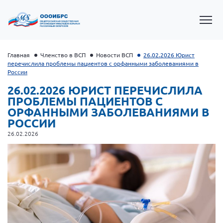
Главная
Членство в ВСП
Новости ВСП
26.02.2026 Юрист
перечислила проблемы пациентов с орфанными заболеваниями в
России
26.02.2026 ЮРИСТ ПЕРЕЧИСЛИЛА
ПРОБЛЕМЫ ПАЦИЕНТОВ С
ОРФАННЫМИ ЗАБОЛЕВАНИЯМИ В
РОССИИ
26.02.2026
Президент Власов Я.В.
Первый вице-президент Кичигина Н. Ф.
Генеральный директор Матвиевская О.В.
Вице-президент Зрячева Н.В.