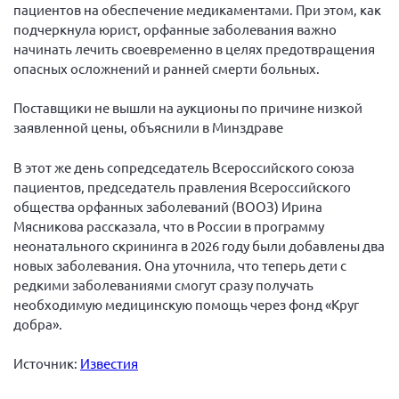
Конференция ОООИБРС 2022
пациентов на обеспечение медикаментами. При этом, как
подчеркнула юрист, орфанные заболевания важно
Конференция ОООИБРС 2021
начинать лечить своевременно в целях предотвращения
Конференция ВСЭ 2021
опасных осложнений и ранней смерти больных.
Конференция ОООИБРС 2020
Поставщики не вышли на аукционы по причине низкой
Документы съездов
заявленной цены, объяснили в Минздраве
Первый съезд
В этот же день сопредседатель Всероссийского союза
Второй съезд
пациентов, председатель правления Всероссийского
Третий съезд
общества орфанных заболеваний (ВООЗ) Ирина
Мясникова рассказала, что в России в программу
Четвертый съезд
неонатального скрининга в 2026 году были добавлены два
Пятый съезд
ОФ «Фонд содействия больным рассеянным
новых заболевания. Она уточнила, что теперь дети с
склерозом»
редкими заболеваниями смогут сразу получать
Шестой съезд
Новости: Казахстан
необходимую медицинскую помощь через фонд «Круг
добра».
Источник:
Известия
Письма и официальные ответы