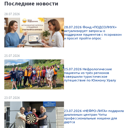
Последние новости
Нормативно-правовые документы
28.07.2026
Методическая литература для НКО
Публичные отчеты
28.07.2026 Фонд «ПОДСОЛНУХ»
актуализирует запросы о
поддержке пациентов с псориазом
Исследования, аналитика, мнения
и просит пройти опрос
Всероссийская онлайн конференция
"Рассеянный склероз. XX лет работы
ОООИБРС" (25-29.08.2020)
25.07.2026
Всероссийская конференция-тренинг
"Рассеянный склероз: новые реалии" (26-
25.07.2026 Нефрологические
пациенты из трёх регионов
29.05.2022)
совершили туристическое
путешествие по Южному Уралу
23.07.2026
Общероссийская РС
23.07.2026 «НЕФРО-ЛИГА» подарила
диализным центрам Читы
Алтайский край
профессиональные мишени для
дартса
Архангельская область