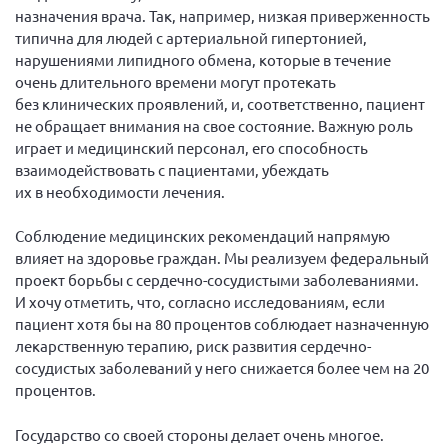
Конференция ОООИБРС 2022
назначения врача. Так, например, низкая приверженность
типична для людей с артериальной гипертонией,
Конференция ОООИБРС 2021
нарушениями липидного обмена, которые в течение
Конференция ВСЭ 2021
очень длительного времени могут протекать
Конференция ОООИБРС 2020
без клинических проявлений, и, соответственно, пациент
не обращает внимания на свое состояние. Важную роль
Документы съездов
играет и медицинский персонал, его способность
Первый съезд
взаимодействовать с пациентами, убеждать
их в необходимости лечения.
Второй съезд
Третий съезд
Соблюдение медицинских рекомендаций напрямую
влияет на здоровье граждан. Мы реализуем федеральный
Четвертый съезд
проект борьбы с сердечно-сосудистыми заболеваниями.
Пятый съезд
ОФ «Фонд содействия больным рассеянным
И хочу отметить, что, согласно исследованиям, если
склерозом»
пациент хотя бы на 80 процентов соблюдает назначенную
Шестой съезд
Новости: Казахстан
лекарственную терапию, риск развития сердечно-
сосудистых заболеваний у него снижается более чем на 20
процентов.
Государство со своей стороны делает очень многое.
Письма и официальные ответы