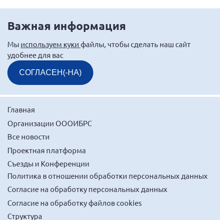
г. Севастополь
Важная информация
Самарская область СОРС
Самарская область ПРИЗМА
Мы
используем куки
файлы, чтобы сделать наш сайт
удобнее для вас
Самарская область СГОРС
Свердловская область
СОГЛАСЕН(-НА)
Смоленская область
Ставропольский край
Главная
Сахалинская область
Организации ОООИБРС
Томская область
Все новости
Проектная платформа
Тульская область
Съезды и Конференции
Ульяновская область
Политика в отношении обработки персональных данных
Челябинская область
Согласие на обработку персональных данных
Ярославская область
Согласие на обработку файлов cookies
Структура