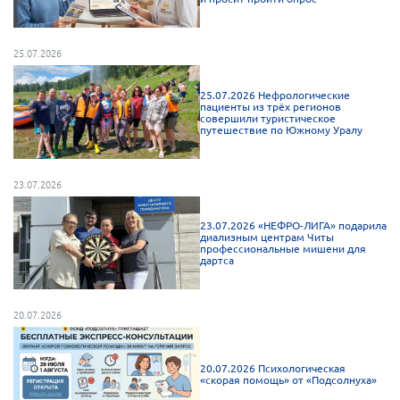
Брянская область
Владимирская область
25.07.2026
Волгоградская область
25.07.2026 Нефрологические
Воронежская область
пациенты из трёх регионов
совершили туристическое
путешествие по Южному Уралу
Ивановская область
Калининградская область
23.07.2026
Кемеровская область
Кировская область
23.07.2026 «НЕФРО-ЛИГА» подарила
диализным центрам Читы
Краснодарский край
профессиональные мишени для
дартса
Красноярский край
Липецкая область
20.07.2026
Ленинградская область
г. Москва
20.07.2026 Психологическая
«скорая помощь» от «Подсолнуха»
Московская область