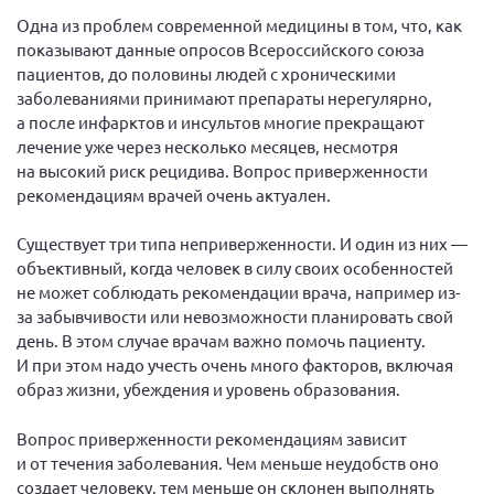
Вице-президент Шишлянников Ф.В.
Одна из проблем современной медицины в том, что, как
Информационная служба
показывают данные опросов Всероссийского союза
пациентов, до половины людей с хроническими
Отдел международных отношений
заболеваниями принимают препараты нерегулярно,
Вице-президент Черненко Д.Е.
а после инфарктов и инсультов многие прекращают
лечение уже через несколько месяцев, несмотря
Вице-президент Валюх М.В.
на высокий риск рецидива. Вопрос приверженности
Вице-президент Чернова А.В.
рекомендациям врачей очень актуален.
Вице-президент Цикорин И.В.
Существует три типа неприверженности. И один из них —
Вице-президент Груба Л.В.
объективный, когда человек в силу своих особенностей
не может соблюдать рекомендации врача, например из-
Главный бухгалтер Жаворонкова Г.М.
за забывчивости или невозможности планировать свой
Конференция ОООИБРС 2026
день. В этом случае врачам важно помочь пациенту.
Конференция ОООИБРС 2025
И при этом надо учесть очень много факторов, включая
образ жизни, убеждения и уровень образования.
Экспертный совет ОООИБРС 2025
Конференция ОООИБРС 2024
Вопрос приверженности рекомендациям зависит
и от течения заболевания. Чем меньше неудобств оно
Конференция ОООИБРС 2023
создает человеку, тем меньше он склонен выполнять