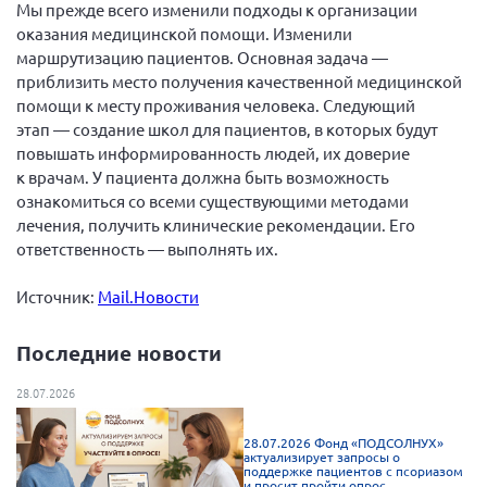
Мы прежде всего изменили подходы к организации
Нормативно-правовые документы
оказания медицинской помощи. Изменили
маршрутизацию пациентов. Основная задача —
Методическая литература для НКО
приблизить место получения качественной медицинской
Публичные отчеты
помощи к месту проживания человека. Следующий
этап — создание школ для пациентов, в которых будут
Исследования, аналитика, мнения
повышать информированность людей, их доверие
Всероссийская онлайн конференция
к врачам. У пациента должна быть возможность
"Рассеянный склероз. XX лет работы
ознакомиться со всеми существующими методами
ОООИБРС" (25-29.08.2020)
лечения, получить клинические рекомендации. Его
Всероссийская конференция-тренинг
ответственность — выполнять их.
"Рассеянный склероз: новые реалии" (26-
29.05.2022)
Источник:
Mail.Новости
Последние новости
28.07.2026
Общероссийская РС
Алтайский край
28.07.2026 Фонд «ПОДСОЛНУХ»
актуализирует запросы о
Архангельская область
поддержке пациентов с псориазом
и просит пройти опрос