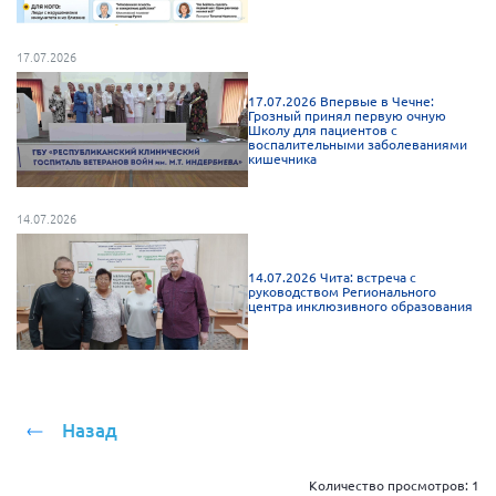
Мурманская область
Нижегородская область
17.07.2026
Новгородская область
17.07.2026 Впервые в Чечне:
Грозный принял первую очную
Новосибирская область
Школу для пациентов с
воспалительными заболеваниями
кишечника
Омская область
Оренбургская область
14.07.2026
Пензенская область
Республика Башкортостан
14.07.2026 Чита: встреча с
руководством Регионального
Республика Бурятия
центра инклюзивного образования
Республика Карелия
Республика Калмыкия
Республика Хакасия
Назад
Ростовская область
г. Санкт-Петербург
Количество просмотров:
1