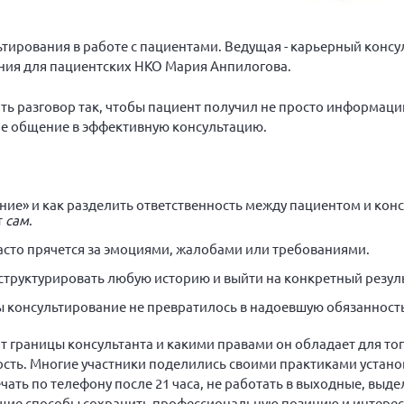
тирования в работе с пациентами. Ведущая - карьерный консул
ия для пациентских НКО Мария Анпилогова.
ить разговор так, чтобы пациент получил не просто информаци
ое общение в эффективную консультацию.
ие» и как разделить ответственность между пациентом и конс
т
сам
.
асто прячется за эмоциями, жалобами или требованиями.
структурировать любую историю и выйти на конкретный резуль
ы консультирование не превратилось в надоевшую обязанност
т границы консультанта и какими правами он обладает для тог
ость. Многие участники поделились своими практиками устан
ать по телефону после 21 часа, не работать в выходные, выде
ющие способы сохранить профессиональную позицию и интерес 