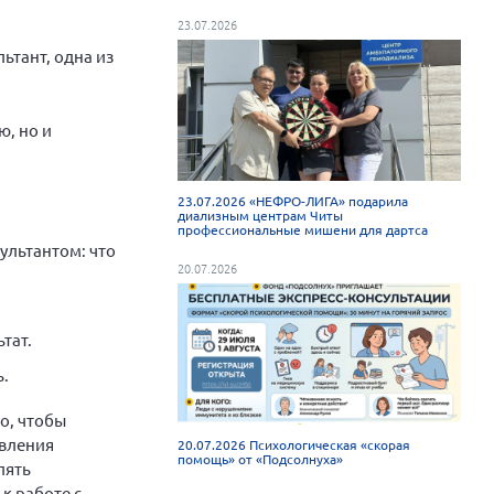
23.07.2026
ьтант, одна из
ю, но и
23.07.2026 «НЕФРО-ЛИГА» подарила
диализным центрам Читы
профессиональные мишени для дартса
ультантом: что
20.07.2026
тат.
ь.
о, чтобы
овления
20.07.2026 Психологическая «скорая
помощь» от «Подсолнуха»
лять
к работе с