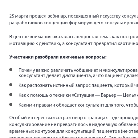
25 марта прошел вебинар, посвященный искусству консуль
разработчиков концепции формирующего консультирован
В центре внимания оказалась непростая тема: как постро
мотивацию к действию, а консультант превратил хаотичн
Участники разобрали ключевые вопросы:
Почему важно различать «общение» и «консультирован
консультант делает
для
пациента, а что пациент делае
Как распознать истинный запрос пациента, который ч
Как с помощью техники «Ситуация — Барьер — Цель» 
Какими правами обладает консультант для того, чтоб
Особый интерес вызвал разговор о границах – где проходя
консультирование не превратилось в надоевшую обязанн
временных контуров для консультаций пациентов (не отвеч
ограниченное время на беседу с пациентом). Это работа