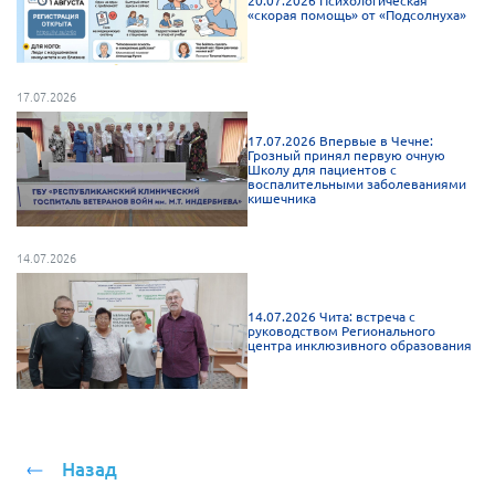
«скорая помощь» от «Подсолнуха»
Мурманская область
Нижегородская область
Новгородская область
17.07.2026
Новосибирская область
17.07.2026 Впервые в Чечне:
Грозный принял первую очную
Омская область
Школу для пациентов с
воспалительными заболеваниями
Оренбургская область
кишечника
Пензенская область
14.07.2026
Республика Башкортостан
Республика Бурятия
14.07.2026 Чита: встреча с
руководством Регионального
Республика Карелия
центра инклюзивного образования
Республика Калмыкия
Республика Хакасия
Ростовская область
Назад
г. Санкт-Петербург