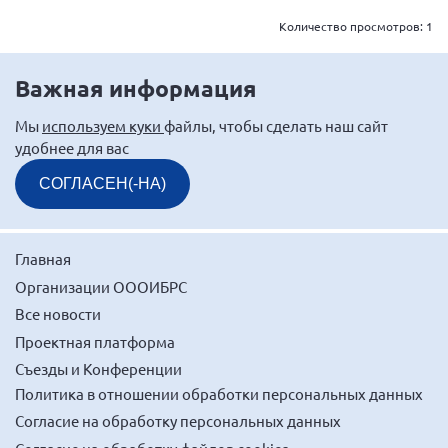
г. Севастополь
Количество просмотров:
1
Самарская область СОРС
Самарская область ПРИЗМА
Важная информация
Самарская область СГОРС
Мы
используем куки
файлы, чтобы сделать наш сайт
Свердловская область
удобнее для вас
Смоленская область
СОГЛАСЕН(-НА)
Ставропольский край
Сахалинская область
Главная
Томская область
Организации ОООИБРС
Тульская область
Все новости
Ульяновская область
Проектная платформа
Съезды и Конференции
Челябинская область
Политика в отношении обработки персональных данных
Ярославская область
Согласие на обработку персональных данных