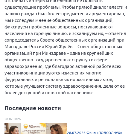
отстаивать интересы населения и не скрывать
существующие проблемы. Чтобы прямой диалог власти и
Нормативно-правовые документы
наших граждан был более предметен и аргументирован,
Методическая литература для НКО
мы исследуем мнение общественных организаций,
фиксируем проблемные вопросы, поступающие от
Публичные отчеты
населения на горячую линию, и эскалируем их, – отметил
Исследования, аналитика, мнения
сопредседатель Совета общественных организаций при
Минздраве России Юрий Жулёв. – Совет общественных
Всероссийская онлайн конференция
"Рассеянный склероз. XX лет работы
организаций при Минздраве – одна из крупнейших
ОООИБРС" (25-29.08.2020)
общественно-государственных структур в сфере
здравоохранения, где благодаря активной работе всех
Всероссийская конференция-тренинг
"Рассеянный склероз: новые реалии" (26-
участников инициируются изменения многих
29.05.2022)
федеральных и региональных нормативных актов,
которые улучшают систему здравоохранения, делают ее
более доступной и понятной населению».
Последние новости
Общероссийская РС
28.07.2026
Алтайский край
Архангельская область
28.07.2026 Фонд «ПОДСОЛНУХ»