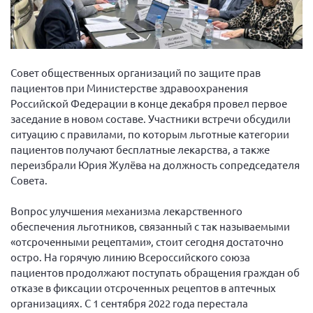
Вице-президент Шишлянников Ф.В.
Информационная служба
Отдел международных отношений
Совет общественных организаций по защите прав
Вице-президент Черненко Д.Е.
пациентов при Министерстве здравоохранения
Вице-президент Валюх М.В.
Российской Федерации в конце декабря провел первое
заседание в новом составе. Участники встречи обсудили
Вице-президент Чернова А.В.
ситуацию с правилами, по которым льготные категории
Вице-президент Цикорин И.В.
пациентов получают бесплатные лекарства, а также
переизбрали Юрия Жулёва на должность сопредседателя
Вице-президент Груба Л.В.
Совета.
Главный бухгалтер Жаворонкова Г.М.
Конференция ОООИБРС 2026
Вопрос улучшения механизма лекарственного
обеспечения льготников, связанный с так называемыми
Конференция ОООИБРС 2025
«отсроченными рецептами», стоит сегодня достаточно
Экспертный совет ОООИБРС 2025
остро. На горячую линию Всероссийского союза
пациентов продолжают поступать обращения граждан об
Конференция ОООИБРС 2024
отказе в фиксации отсроченных рецептов в аптечных
Конференция ОООИБРС 2023
организациях. С 1 сентября 2022 года перестала