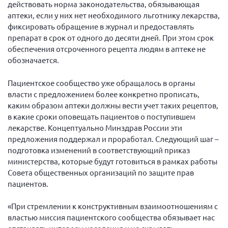
Конференция ОООИБРС 2022
действовать норма законодательства, обязывающая
аптеки, если у них нет необходимого льготнику лекарства,
Конференция ОООИБРС 2021
фиксировать обращение в журнал и предоставлять
Конференция ВСЭ 2021
препарат в срок от одного до десяти дней. При этом срок
обеспечения отсроченного рецепта людям в аптеке не
Конференция ОООИБРС 2020
обозначается.
Документы съездов
Пациентское сообщество уже обращалось в органы
Первый съезд
власти с предложением более конкретно прописать,
Второй съезд
каким образом аптеки должны вести учет таких рецептов,
в какие сроки оповещать пациентов о поступившем
Третий съезд
лекарстве. Концептуально Минздрав России эти
Четвертый съезд
предложения поддержал и проработал. Следующий шаг –
подготовка изменений в соответствующий приказ
Пятый съезд
ОФ «Фонд содействия больным рассеянным
склерозом»
министерства, которые будут готовиться в рамках работы
Шестой съезд
Совета общественных организаций по защите прав
Новости: Казахстан
пациентов.
«При стремлении к конструктивным взаимоотношениям с
властью миссия пациентского сообщества обязывает нас
Письма и официальные ответы