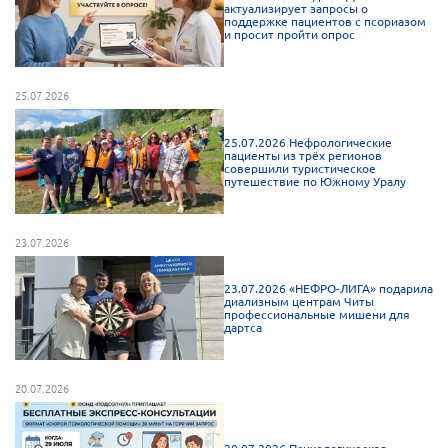
актуализирует запросы о
Брянская область
поддержке пациентов с псориазом
и просит пройти опрос
Владимирская область
Волгоградская область
25.07.2026
Воронежская область
25.07.2026 Нефрологические
Ивановская область
пациенты из трёх регионов
совершили туристическое
Калининградская область
путешествие по Южному Уралу
Кемеровская область
Кировская область
23.07.2026
Краснодарский край
23.07.2026 «НЕФРО-ЛИГА» подарила
диализным центрам Читы
Красноярский край
профессиональные мишени для
дартса
Липецкая область
Ленинградская область
20.07.2026
г. Москва
Московская область
20.07.2026 Психологическая