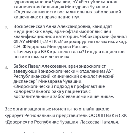
здравоохранения Чувашии, БУ «Республиканская
Конференция ОООИБРС 2022
клиническая больница» Минздрава Чувашии.
Конференция ОООИБРС 2021
«Оценка активности воспалительных заболеваний
кишечника: от врача пациенту».
Конференция ВСЭ 2021
Воскресенская Анна Александровна, кандидат
Конференция ОООИБРС 2020
медицинских наук, врач-офтальмолог высшей
квалификационной категории. Чебоксарский филиал
Документы съездов
ФГАУ «НМИЦ «МНТК «Микрохирургия глаза» им. акад.
С.Н. Фёдорова» Минздрава России.
Первый съезд
«Почему при ВЗК краснеют глаза? Гид для пациентов
по симптомам и лечению»
Второй съезд
Бабюк Павел Алексеевич, врач эндоскопист,
Третий съезд
заведующий эндоскопическим отделением АУ"
Республиканский клинический онкологический
Четвертый съезд
диспансер" Минздрава Чувашии.
«Эндоскопический подход в профилактике
Пятый съезд
ОФ «Фонд содействия больным рассеянным
колоректального рака у пациентов с
склерозом»
воспалительными заболеваниями кишечника».
Шестой съезд
Новости: Казахстан
Все организационные моменты по онлайн-школе
курирует Региональный представитель ОООПП ВЗК и СКК
«Доверие» по Республике Чувашия- Ласкеева Наталья.
Письма и официальные ответы