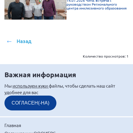
14.07.2026 Чита: встреча с
руководством Регионального
Мурманская область
центра инклюзивного образования
Нижегородская область
Новгородская область
Новосибирская область
Назад
Омская область
Оренбургская область
Количество просмотров:
1
Пензенская область
Республика Башкортостан
Важная информация
Республика Бурятия
Мы
используем куки
файлы, чтобы сделать наш сайт
Республика Карелия
удобнее для вас
Республика Калмыкия
СОГЛАСЕН(-НА)
Республика Хакасия
Ростовская область
Главная
г. Санкт-Петербург