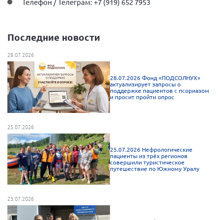
Телефон / Телеграм: +7 (919) 652 7953
Нормативно-правовые документы
Методическая литература для НКО
Последние новости
Публичные отчеты
28.07.2026
Исследования, аналитика, мнения
Всероссийская онлайн конференция
28.07.2026 Фонд «ПОДСОЛНУХ»
актуализирует запросы о
"Рассеянный склероз. XX лет работы
поддержке пациентов с псориазом
ОООИБРС" (25-29.08.2020)
и просит пройти опрос
Всероссийская конференция-тренинг
"Рассеянный склероз: новые реалии" (26-
29.05.2022)
25.07.2026
25.07.2026 Нефрологические
пациенты из трёх регионов
совершили туристическое
путешествие по Южному Уралу
Общероссийская РС
Алтайский край
23.07.2026
Архангельская область