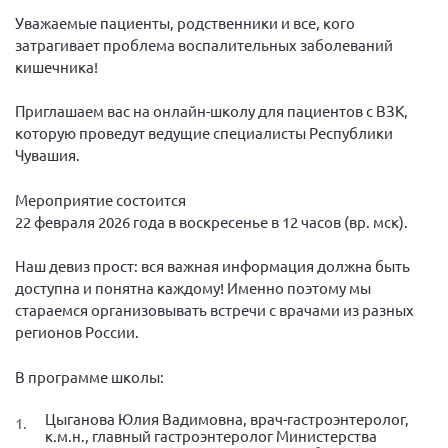
Вице-президент Шишлянников Ф.В.
Уважаемые пациенты, родственники и все, кого
Информационная служба
затрагивает проблема воспалительных заболеваний
кишечника!
Отдел международных отношений
Вице-президент Черненко Д.Е.
Приглашаем вас на онлайн-школу для пациентов с ВЗК,
которую проведут ведущие специалисты Республики
Вице-президент Валюх М.В.
Чувашия.
Вице-президент Чернова А.В.
Мероприятие состоится
Вице-президент Цикорин И.В.
22 февраля 2026 года в воскресенье в 12 часов (вр. мск).
Вице-президент Груба Л.В.
Наш девиз прост: вся важная информация должна быть
Главный бухгалтер Жаворонкова Г.М.
доступна и понятна каждому! Именно поэтому мы
Конференция ОООИБРС 2026
стараемся организовывать встречи с врачами из разных
Конференция ОООИБРС 2025
регионов России.
Экспертный совет ОООИБРС 2025
В программе школы:
Конференция ОООИБРС 2024
Цыганова Юлия Вадимовна, врач-гастроэнтеролог,
Конференция ОООИБРС 2023
к.м.н., главный гастроэнтеролог Министерства