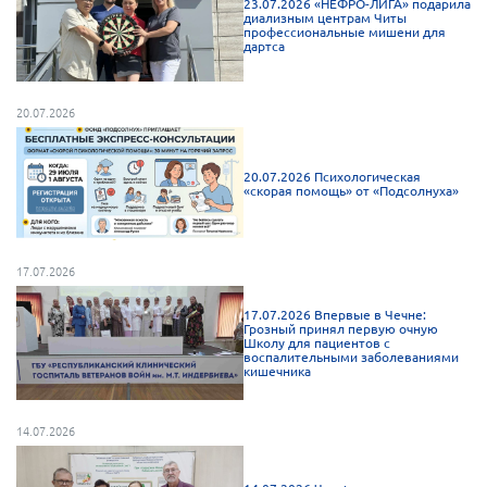
23.07.2026 «НЕФРО-ЛИГА» подарила
диализным центрам Читы
Брянская область
профессиональные мишени для
дартса
Владимирская область
Волгоградская область
20.07.2026
Воронежская область
Ивановская область
20.07.2026 Психологическая
«скорая помощь» от «Подсолнуха»
Калининградская область
Кемеровская область
Кировская область
17.07.2026
Краснодарский край
17.07.2026 Впервые в Чечне:
Грозный принял первую очную
Красноярский край
Школу для пациентов с
воспалительными заболеваниями
Липецкая область
кишечника
Ленинградская область
14.07.2026
г. Москва
Московская область