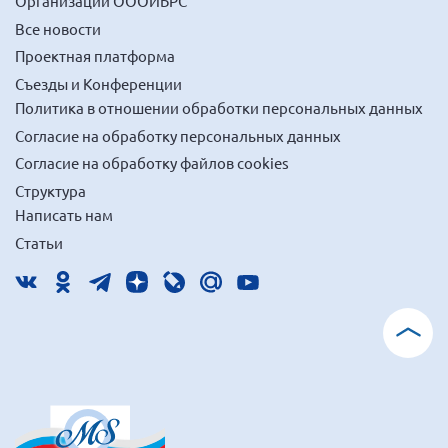
Организации ОООИБРС
г. Севастополь
Все новости
Самарская область СОРС
Проектная платформа
Самарская область ПРИЗМА
Съезды и Конференции
Политика в отношении обработки персональных данных
Самарская область СГОРС
Согласие на обработку персональных данных
Свердловская область
Согласие на обработку файлов cookies
Смоленская область
Структура
Ставропольский край
Написать нам
Статьи
Сахалинская область
Томская область
Тульская область
Ульяновская область
Челябинская область
Ярославская область