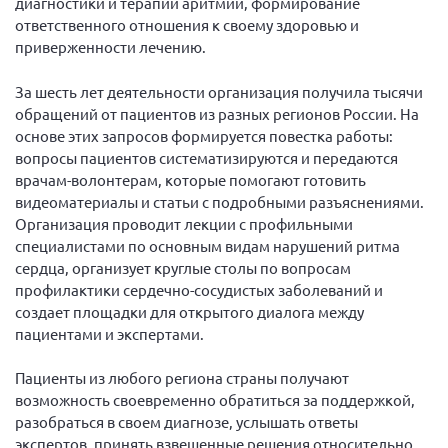
диагностики и терапии аритмий, формирование
ответственного отношения к своему здоровью и
Нормативно-правовые документы
приверженности лечению.
Методическая литература для НКО
За шесть лет деятельности организация получила тысячи
Публичные отчеты
обращений от пациентов из разных регионов России. На
Исследования, аналитика, мнения
основе этих запросов формируется повестка работы:
Всероссийская онлайн конференция
вопросы пациентов систематизируются и передаются
"Рассеянный склероз. XX лет работы
врачам-волонтерам, которые помогают готовить
ОООИБРС" (25-29.08.2020)
видеоматериалы и статьи с подробными разъяснениями.
Всероссийская конференция-тренинг
Организация проводит лекции с профильными
"Рассеянный склероз: новые реалии" (26-
специалистами по основным видам нарушений ритма
29.05.2022)
сердца, организует круглые столы по вопросам
профилактики сердечно-сосудистых заболеваний и
создает площадки для открытого диалога между
пациентами и экспертами.
Общероссийская РС
Пациенты из любого региона страны получают
возможность своевременно обратиться за поддержкой,
Алтайский край
разобраться в своем диагнозе, услышать ответы
Архангельская область
экспертов, принять взвешенные решения относительно