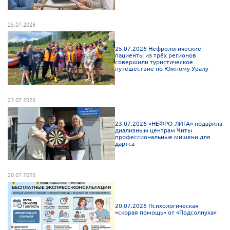
Мурманская область
25.07.2026
Нижегородская область
Новгородская область
25.07.2026 Нефрологические
пациенты из трёх регионов
Новосибирская область
совершили туристическое
путешествие по Южному Уралу
Омская область
Оренбургская область
23.07.2026
Пензенская область
23.07.2026 «НЕФРО-ЛИГА» подарила
Республика Башкортостан
диализным центрам Читы
профессиональные мишени для
Республика Бурятия
дартса
Республика Карелия
Республика Калмыкия
20.07.2026
Республика Хакасия
20.07.2026 Психологическая
Ростовская область
«скорая помощь» от «Подсолнуха»
г. Санкт-Петербург