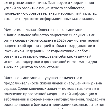
Конференция ОООИБРС 2022
экспертные инициативы. Планируется координация
усилий по развитию пациентского сообщества,
Конференция ОООИБРС 2021
проведению образовательных мероприятий, круглых
Конференция ВСЭ 2021
столов и подготовке информационных материалов.
Конференция ОООИБРС 2020
Межрегиональная общественная организация
Документы съездов
«Национальное общество пациентов с нарушениями
ритма сердца» была создана в 2020 году и стала первой
Первый съезд
пациентской организацией в области кардиологии в
Второй съезд
Российской Федерации. За годы активной работы
организация зарекомендовала себя как надежный
Третий съезд
источник поддержки и достоверной информации для
Четвертый съезд
тысяч пациентов по всей стране.
Пятый съезд
ОФ «Фонд содействия больным рассеянным
склерозом»
Миссия организации — улучшение качества и
Шестой съезд
продолжительности жизни людей с нарушениями ритма
Новости: Казахстан
сердца. Среди ключевых задач — помощь пациентам в
получении проверенной медицинской информации о
заболевании и современных методах лечения, поддержка
родственников и близких в понимании сложных аспектов
Письма и официальные ответы