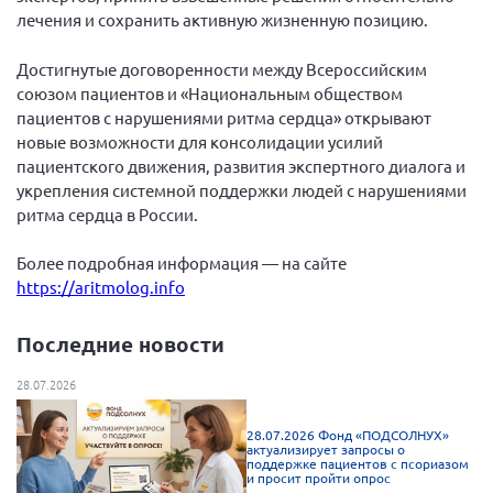
лечения и сохранить активную жизненную позицию.
Брянская область
Владимирская область
Достигнутые договоренности между Всероссийским
Волгоградская область
союзом пациентов и «Национальным обществом
пациентов с нарушениями ритма сердца» открывают
Воронежская область
новые возможности для консолидации усилий
Ивановская область
пациентского движения, развития экспертного диалога и
укрепления системной поддержки людей с нарушениями
Калининградская область
ритма сердца в России.
Кемеровская область
Более подробная информация — на сайте
Кировская область
https://aritmolog.info
Краснодарский край
Красноярский край
Последние новости
Липецкая область
28.07.2026
Ленинградская область
28.07.2026 Фонд «ПОДСОЛНУХ»
г. Москва
актуализирует запросы о
поддержке пациентов с псориазом
Московская область
и просит пройти опрос