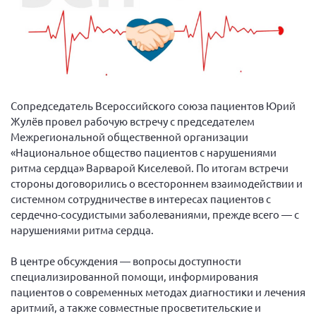
Вице-президент Шишлянников Ф.В.
Информационная служба
Отдел международных отношений
Вице-президент Черненко Д.Е.
Вице-президент Валюх М.В.
Сопредседатель Всероссийского союза пациентов Юрий
Жулёв провел рабочую встречу с председателем
Вице-президент Чернова А.В.
Межрегиональной общественной организации
Вице-президент Цикорин И.В.
«Национальное общество пациентов с нарушениями
Вице-президент Груба Л.В.
ритма сердца» Варварой Киселевой. По итогам встречи
стороны договорились о всестороннем взаимодействии и
Главный бухгалтер Жаворонкова Г.М.
системном сотрудничестве в интересах пациентов с
Конференция ОООИБРС 2026
сердечно-сосудистыми заболеваниями, прежде всего — с
нарушениями ритма сердца.
Конференция ОООИБРС 2025
Экспертный совет ОООИБРС 2025
В центре обсуждения — вопросы доступности
Конференция ОООИБРС 2024
специализированной помощи, информирования
пациентов о современных методах диагностики и лечения
Конференция ОООИБРС 2023
аритмий, а также совместные просветительские и