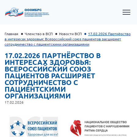
Главная
Членство в ВСП
Новости ВСП
17.02.2026 Партнёрство
в интересах здоровья: Всероссийский союз пациентов расширяет
сотрудничество с пациентскими организациями
17.02.2026 ПАРТНЁРСТВО В
ИНТЕРЕСАХ ЗДОРОВЬЯ:
ВСЕРОССИЙСКИЙ СОЮЗ
ПАЦИЕНТОВ РАСШИРЯЕТ
СОТРУДНИЧЕСТВО С
ПАЦИЕНТСКИМИ
ОРГАНИЗАЦИЯМИ
Президент Власов Я.В.
17.02.2026
Первый вице-президент Кичигина Н. Ф.
Генеральный директор Матвиевская О.В.
Вице-президент Зрячева Н.В.