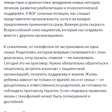
лекарствам и диагностике, внедрение новых методов
г. Севастополь
лечения, развитие реабилитации и психологической
Самарская область СОРС
поддержки. У ВОГ сильные позиции, нас слышат
представители органов власти, хотя и не каждое
Самарская область ПРИЗМА
предложение принимается сразу. Важную роль сыграл и
Самарская область СГОРС
Всероссийский союз пациентов, который мы создавали
вместе с другими организациями.
Свердловская область
Смоленская область
К сожалению, от гемофилии не застрахована ни одна
семья. Родителям, которые впервые сталкиваются с этим
Ставропольский край
диагнозом, хочу сказать: главное — не паниковать.
Сахалинская область
Сегодня это не приговор. Нужно обязательно обратиться к
гематологу, вступить в контакт с пациентской
Томская область
организацией, получить поддержку и знания. Жизнь
Тульская область
ребенка зависит не только от врачей, но и от семьи — от
Ульяновская область
дисциплины и ответственности родителей, их готовности
соблюдать протоколу терапии. Если следовать правилам,
Челябинская область
жизнь с гемофилией может быть полноценной и
Ярославская область
достойной.