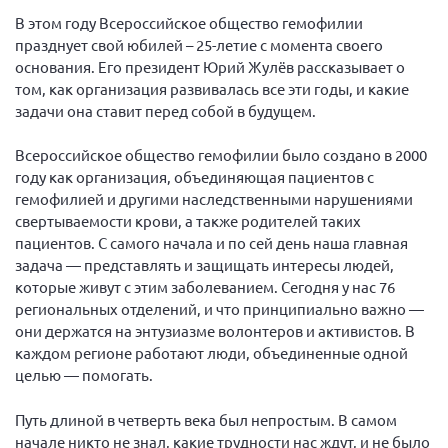
Вице-президент Шишлянников Ф.В.
В этом году Всероссийское общество гемофилии
Информационная служба
празднует свой юбилей – 25-летие с момента своего
основания. Его президент Юрий Жулёв рассказывает о
Отдел международных отношений
том, как организация развивалась все эти годы, и какие
Вице-президент Черненко Д.Е.
задачи она ставит перед собой в будущем.
Вице-президент Валюх М.В.
Всероссийское общество гемофилии было создано в 2000
Вице-президент Чернова А.В.
году как организация, объединяющая пациентов с
гемофилией и другими наследственными нарушениями
Вице-президент Цикорин И.В.
свертываемости крови, а также родителей таких
Вице-президент Груба Л.В.
пациентов. С самого начала и по сей день наша главная
задача — представлять и защищать интересы людей,
Главный бухгалтер Жаворонкова Г.М.
которые живут с этим заболеванием. Сегодня у нас 76
Конференция ОООИБРС 2026
региональных отделений, и что принципиально важно —
Конференция ОООИБРС 2025
они держатся на энтузиазме волонтеров и активистов. В
каждом регионе работают люди, объединенные одной
Экспертный совет ОООИБРС 2025
целью — помогать.
Конференция ОООИБРС 2024
Путь длиной в четверть века был непростым. В самом
Конференция ОООИБРС 2023
начале никто не знал, какие трудности нас ждут, и не было