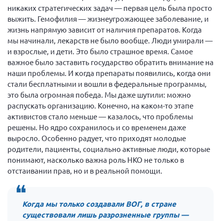
Конференция ОООИБРС 2022
никаких стратегических задач — первая цель была просто
выжить. Гемофилия — жизнеугрожающее заболевание, и
Конференция ОООИБРС 2021
жизнь напрямую зависит от наличия препаратов. Когда
Конференция ВСЭ 2021
мы начинали, лекарств не было вообще. Люди умирали —
Конференция ОООИБРС 2020
и взрослые, и дети. Это было страшное время. Самое
важное было заставить государство обратить внимание на
Документы съездов
наши проблемы. И когда препараты появились, когда они
Первый съезд
стали бесплатными и вошли в федеральные программы,
это была огромная победа. Мы даже шутили: можно
Второй съезд
распускать организацию. Конечно, на каком-то этапе
Третий съезд
активистов стало меньше — казалось, что проблемы
решены. Но ядро сохранилось и со временем даже
Четвертый съезд
выросло. Особенно радует, что приходят молодые
Пятый съезд
ОФ «Фонд содействия больным рассеянным
родители, пациенты, социально активные люди, которые
склерозом»
понимают, насколько важна роль НКО не только в
Шестой съезд
Новости: Казахстан
отстаивании прав, но и в реальной помощи.
Когда мы только создавали ВОГ, в стране
существовали лишь разрозненные группы —
Письма и официальные ответы