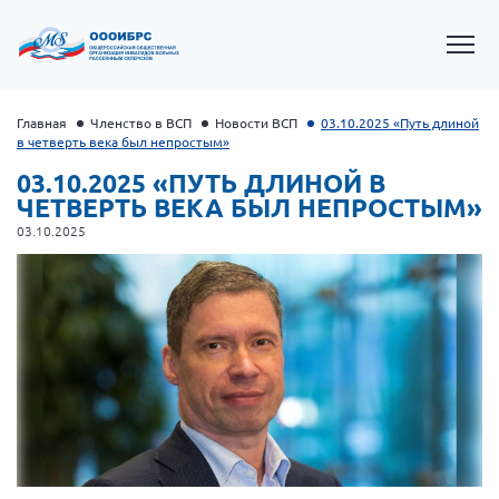
Главная
Членство в ВСП
Новости ВСП
03.10.2025 «Путь длиной
в четверть века был непростым»
03.10.2025 «ПУТЬ ДЛИНОЙ В
ЧЕТВЕРТЬ ВЕКА БЫЛ НЕПРОСТЫМ»
03.10.2025
Президент Власов Я.В.
Первый вице-президент Кичигина Н. Ф.
Генеральный директор Матвиевская О.В.
Вице-президент Зрячева Н.В.