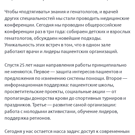
Мурманская область
Чтобы «подтягивать» знания и гематологов, и врачей
Нижегородская область
других специальностей мы стали проводить медицинские
конференции. Сегодня мы проводим общероссийские
Новгородская область
конференции раз в три года: собираем детских и взрослых
Новосибирская область
гематологов, обсуждаем новейшие подходы.
Омская область
Уникальность этих встреч в том, что в одном зале
работают врачи и лидеры пациентских организаций.
Оренбургская область
Пензенская область
Спустя 25 лет наши направления работы принципиально
не меняются. Первое — защита интересов пациентов и
Республика Башкортостан
предложения по изменению системы помощи. Второе —
Республика Бурятия
информационная поддержка: пациентские школы,
просветительские проекты, социальные акции — от
Республика Карелия
пропаганды донорства крови до спортивных турниров и
Республика Калмыкия
праздников. Третье — развитие самой организации:
работа с молодыми активистами, обучение лидеров,
Республика Хакасия
поддержка регионов.
Ростовская область
Сегодня у нас остается масса задач: доступ к современным
г. Санкт-Петербург