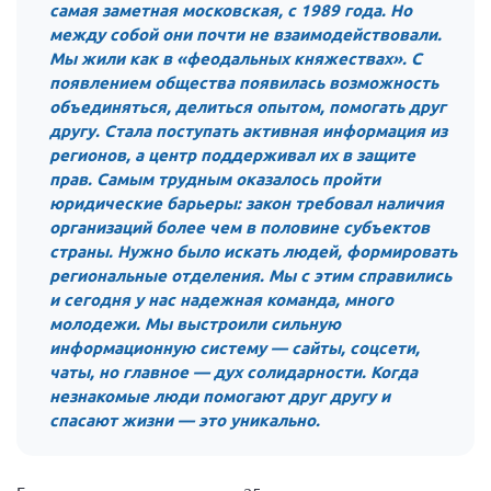
самая заметная московская, с 1989 года. Но
Нормативно-правовые документы
между собой они почти не взаимодействовали.
Мы жили как в «феодальных княжествах». С
Методическая литература для НКО
появлением общества появилась возможность
Публичные отчеты
объединяться, делиться опытом, помогать друг
другу. Стала поступать активная информация из
Исследования, аналитика, мнения
регионов, а центр поддерживал их в защите
Всероссийская онлайн конференция
прав. Самым трудным оказалось пройти
"Рассеянный склероз. XX лет работы
юридические барьеры: закон требовал наличия
ОООИБРС" (25-29.08.2020)
организаций более чем в половине субъектов
Всероссийская конференция-тренинг
страны. Нужно было искать людей, формировать
"Рассеянный склероз: новые реалии" (26-
региональные отделения. Мы с этим справились
29.05.2022)
и сегодня у нас надежная команда, много
молодежи. Мы выстроили сильную
информационную систему — сайты, соцсети,
чаты, но главное — дух солидарности. Когда
незнакомые люди помогают друг другу и
Общероссийская РС
спасают жизни — это уникально.
Алтайский край
Архангельская область