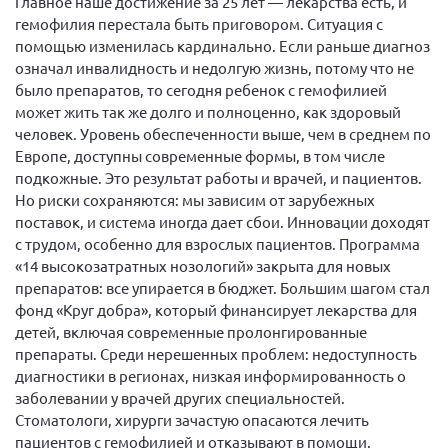
Главное наше достижение за 25 лет — лекарства есть, и
Брянская область
гемофилия перестала быть приговором. Ситуация с
помощью изменилась кардинально. Если раньше диагноз
Владимирская область
означал инвалидность и недолгую жизнь, потому что не
Волгоградская область
было препаратов, то сегодня ребенок с гемофилией
может жить так же долго и полноценно, как здоровый
Воронежская область
человек. Уровень обеспеченности выше, чем в среднем по
Ивановская область
Европе, доступны современные формы, в том числе
подкожные. Это результат работы и врачей, и пациентов.
Калининградская область
Но риски сохраняются: мы зависим от зарубежных
Кемеровская область
поставок, и система иногда дает сбои. Инновации доходят
Кировская область
с трудом, особенно для взрослых пациентов. Программа
«14 высокозатратных нозологий» закрыта для новых
Краснодарский край
препаратов: все упирается в бюджет. Большим шагом стал
Красноярский край
фонд «Круг добра», который финансирует лекарства для
детей, включая современные пролонгированные
Липецкая область
препараты. Среди нерешенных проблем: недоступность
Ленинградская область
диагностики в регионах, низкая информированность о
заболевании у врачей других специальностей.
г. Москва
Стоматологи, хирурги зачастую опасаются лечить
Московская область
пациентов с гемофилией и отказывают в помощи.