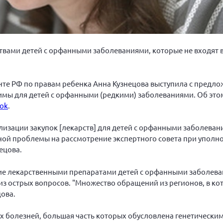
твами детей с орфанными заболеваниями, которые не входят 
те РФ по правам ребенка Анна Кузнецова выступила с предл
имы для детей с орфанными (редкими) заболеваниями. Об это
ok
.
изации закупок [лекарств] для детей с орфанными заболевани
ой проблемы на рассмотрение экспертного совета при уполн
ецова.
ние лекарственными препаратами детей с орфанными заболев
 из острых вопросов. "Множество обращений из регионов, в ко
цова.
х болезней, большая часть которых обусловлена генетически