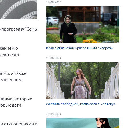
12.09.2024
в программу "Семь
ожением о
Врач с диагнозом «рассеянный склероз»
м детский
11.06.2024
ями, а также
омоченном,
аниями, которые
«Я стала свободной, когда села в коляску»
торых дети
21.05.2024
ми отклонениями и