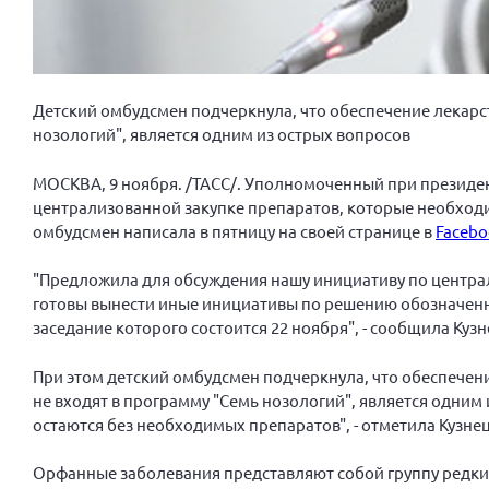
Детский омбудсмен подчеркнула, что обеспечение лекарс
нозологий", является одним из острых вопросов
МОСКВА, 9 ноября. /ТАСС/. Уполномоченный при президен
централизованной закупке препаратов, которые необход
омбудсмен написала в пятницу на своей странице в
Facebo
"Предложила для обсуждения нашу инициативу по централ
готовы вынести иные инициативы по решению обозначенн
заседание которого состоится 22 ноября", - сообщила Кузн
При этом детский омбудсмен подчеркнула, что обеспече
не входят в программу "Семь нозологий", является одним
остаются без необходимых препаратов", - отметила Кузне
Орфанные заболевания представляют собой группу редки