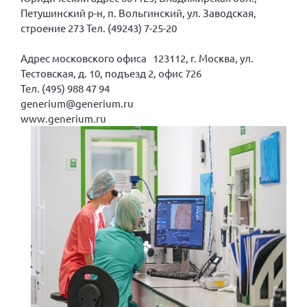
Петушинский р-н, п. Вольгинский, ул. Заводская,
Мурманская область
строение 273 Тел. (49243) 7-25-20
Нижегородская область
Новгородская область
Адрес московского офиса 123112, г. Москва, ул.
Тестовская, д. 10, подъезд 2, офис 726
Новосибирская область
Тел. (495) 988 47 94
Омская область
generium@generium.ru
www.generium.ru
Оренбургская область
Пензенская область
Республика Башкортостан
Республика Бурятия
Республика Карелия
Республика Калмыкия
Республика Хакасия
Ростовская область
г. Санкт-Петербург