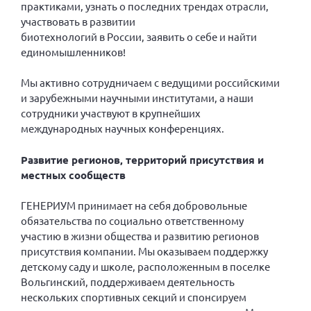
практиками, узнать о последних трендах отрасли,
Нормативно-правовые документы
участвовать в развитии
биотехнологий в России, заявить о себе и найти
Методическая литература для НКО
единомышленников!
Публичные отчеты
Мы активно сотрудничаем с ведущими российскими
Исследования, аналитика, мнения
и зарубежными научными институтами, а наши
Всероссийская онлайн конференция
сотрудники участвуют в крупнейших
"Рассеянный склероз. XX лет работы
международных научных конференциях.
ОООИБРС" (25-29.08.2020)
Всероссийская конференция-тренинг
Развитие регионов, территорий присутствия и
"Рассеянный склероз: новые реалии" (26-
местных сообществ
29.05.2022)
ГЕНЕРИУМ принимает на себя добровольные
обязательства по социально ответственному
участию в жизни общества и развитию регионов
присутствия компании. Мы оказываем поддержку
Общероссийская РС
детскому саду и школе, расположенным в поселке
Алтайский край
Вольгинский, поддерживаем деятельность
нескольких спортивных секций и спонсируем
Архангельская область