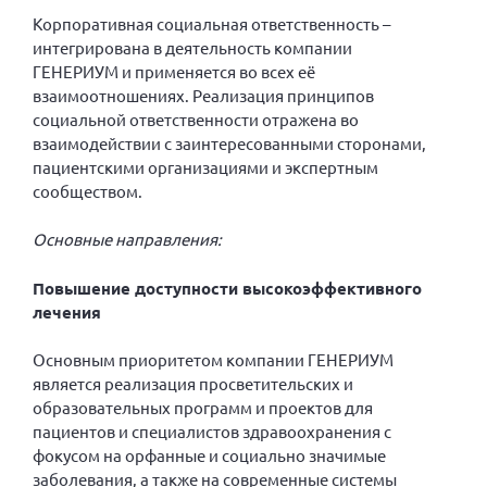
Вице-президент Шишлянников Ф.В.
Корпоративная социальная ответственность –
интегрирована в деятельность компании
Информационная служба
ГЕНЕРИУМ и применяется во всех её
Отдел международных отношений
взаимоотношениях. Реализация принципов
Вице-президент Черненко Д.Е.
социальной ответственности отражена во
взаимодействии с заинтересованными сторонами,
Вице-президент Валюх М.В.
пациентскими организациями и экспертным
Вице-президент Чернова А.В.
сообществом.
Вице-президент Цикорин И.В.
Основные направления:
Вице-президент Груба Л.В.
Повышение доступности высокоэффективного
Главный бухгалтер Жаворонкова Г.М.
лечения
Конференция ОООИБРС 2026
Конференция ОООИБРС 2025
Основным приоритетом компании ГЕНЕРИУМ
является реализация просветительских и
Экспертный совет ОООИБРС 2025
образовательных программ и проектов для
Конференция ОООИБРС 2024
пациентов и специалистов здравоохранения с
фокусом на орфанные и социально значимые
Конференция ОООИБРС 2023
заболевания, а также на современные системы