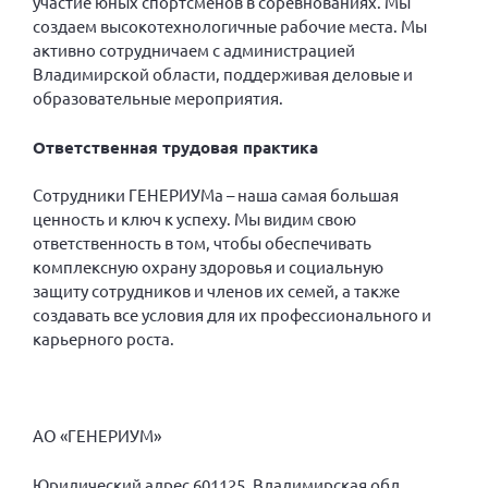
участие юных спортсменов в соревнованиях. Мы
Брянская область
создаем высокотехнологичные рабочие места. Мы
активно сотрудничаем с администрацией
Владимирская область
Владимирской области, поддерживая деловые и
Волгоградская область
образовательные мероприятия.
Воронежская область
Ответственная трудовая практика
Ивановская область
Калининградская область
Сотрудники ГЕНЕРИУМа – наша самая большая
ценность и ключ к успеху. Мы видим свою
Кемеровская область
ответственность в том, чтобы обеспечивать
Кировская область
комплексную охрану здоровья и социальную
защиту сотрудников и членов их семей, а также
Краснодарский край
создавать все условия для их профессионального и
Красноярский край
карьерного роста.
Липецкая область
Ленинградская область
АО «ГЕНЕРИУМ»
г. Москва
Московская область
Юридический адрес 601125, Владимирская обл.,