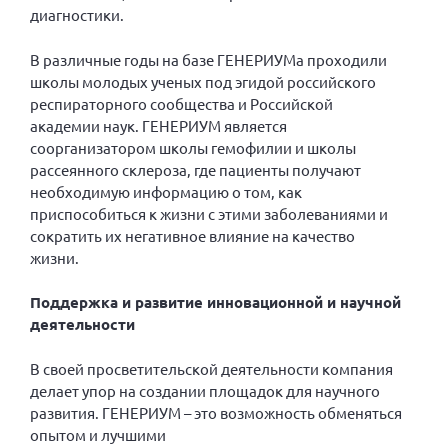
Конференция ОООИБРС 2022
диагностики.
Конференция ОООИБРС 2021
В различные годы на базе ГЕНЕРИУМа проходили
Конференция ВСЭ 2021
школы молодых ученых под эгидой российского
Конференция ОООИБРС 2020
респираторного сообщества и Российской
академии наук. ГЕНЕРИУМ является
Документы съездов
соорганизатором школы гемофилии и школы
Первый съезд
рассеянного склероза, где пациенты получают
необходимую информацию о том, как
Второй съезд
приспособиться к жизни с этими заболеваниями и
Третий съезд
сократить их негативное влияние на качество
жизни.
Четвертый съезд
Пятый съезд
ОФ «Фонд содействия больным рассеянным
Поддержка и развитие инновационной и научной
склерозом»
деятельности
Шестой съезд
Новости: Казахстан
В своей просветительской деятельности компания
делает упор на создании площадок для научного
развития. ГЕНЕРИУМ – это возможность обменяться
опытом и лучшими
Письма и официальные ответы