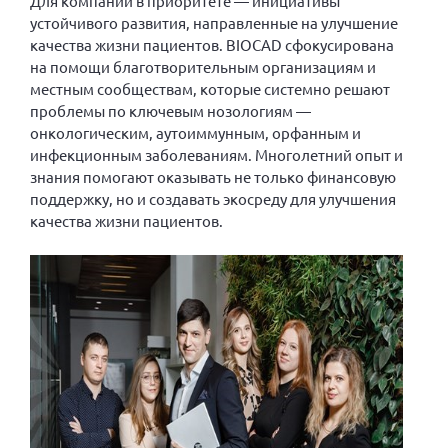
Для компании в приоритете — инициативы
Конференция ОООИБРС 2022
устойчивого развития, направленные на улучшение
Конференция ОООИБРС 2021
качества жизни пациентов. BIOCAD сфокусирована
на помощи благотворительным организациям и
Конференция ВСЭ 2021
местным сообществам, которые системно решают
Конференция ОООИБРС 2020
проблемы по ключевым нозологиям ―
онкологическим, аутоиммунным, орфанным и
Документы съездов
инфекционным заболеваниям. Многолетний опыт и
Первый съезд
знания помогают оказывать не только финансовую
Второй съезд
поддержку, но и создавать экосреду для улучшения
качества жизни пациентов.
Третий съезд
Четвертый съезд
Пятый съезд
ОФ «Фонд содействия больным рассеянным
склерозом»
Шестой съезд
Новости: Казахстан
Письма и официальные ответы