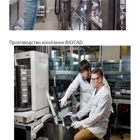
Брянская область
Владимирская область
Волгоградская область
Воронежская область
Производство компании BIOCAD
Ивановская область
Калининградская область
Кемеровская область
Кировская область
Краснодарский край
Красноярский край
Липецкая область
Ленинградская область
г. Москва
Московская область