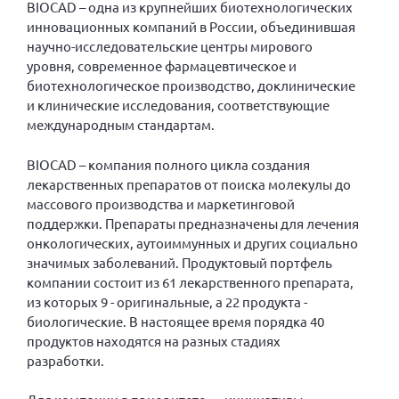
BIOCAD – одна из крупнейших биотехнологических
Вице-президент Шишлянников Ф.В.
инновационных компаний в России, объединившая
Информационная служба
научно-исследовательские центры мирового
уровня, современное фармацевтическое и
Отдел международных отношений
биотехнологическое производство, доклинические
Вице-президент Черненко Д.Е.
и клинические исследования, соответствующие
Вице-президент Валюх М.В.
международным стандартам.
Вице-президент Чернова А.В.
BIOCAD – компания полного цикла создания
Вице-президент Цикорин И.В.
лекарственных препаратов от поиска молекулы до
массового производства и маркетинговой
Вице-президент Груба Л.В.
поддержки. Препараты предназначены для лечения
Главный бухгалтер Жаворонкова Г.М.
онкологических, аутоиммунных и других социально
значимых заболеваний. Продуктовый портфель
Конференция ОООИБРС 2026
компании состоит из 61 лекарственного препарата,
Конференция ОООИБРС 2025
из которых 9 - оригинальные, а 22 продукта -
Экспертный совет ОООИБРС 2025
биологические. В настоящее время порядка 40
продуктов находятся на разных стадиях
Конференция ОООИБРС 2024
разработки.
Конференция ОООИБРС 2023