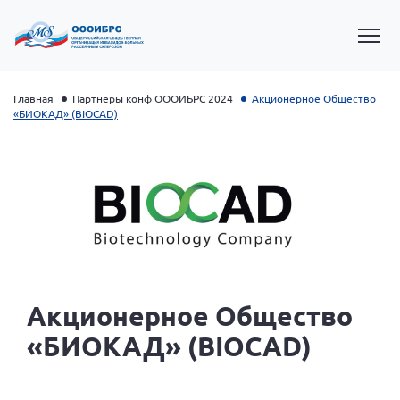
Главная
Партнеры конф ОООИБРС 2024
Акционерное Общество
«БИОКАД» (BIOCAD)
Президент Власов Я.В.
Акционерное Общество
Первый вице-президент Кичигина Н. Ф.
«БИОКАД» (BIOCAD)
Генеральный директор Матвиевская О.В.
Вице-президент Зрячева Н.В.