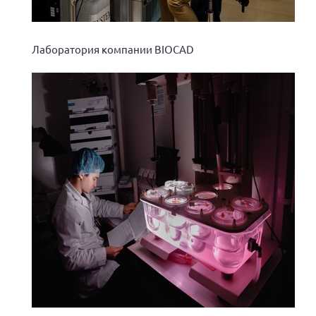
Мурманская область
Нижегородская область
Лаборатория компании BIOCAD
Новгородская область
Новосибирская область
Омская область
Оренбургская область
Пензенская область
Республика Башкортостан
Республика Бурятия
Республика Карелия
Республика Калмыкия
Республика Хакасия
Ростовская область
г. Санкт-Петербург