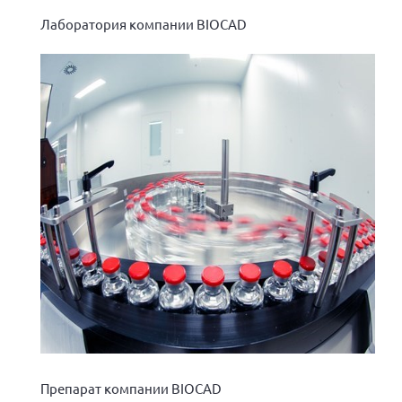
г. Севастополь
Лаборатория компании BIOCAD
Самарская область СОРС
Самарская область ПРИЗМА
Самарская область СГОРС
Свердловская область
Смоленская область
Ставропольский край
Сахалинская область
Томская область
Тульская область
Ульяновская область
Челябинская область
Ярославская область
Препарат компании BIOCAD