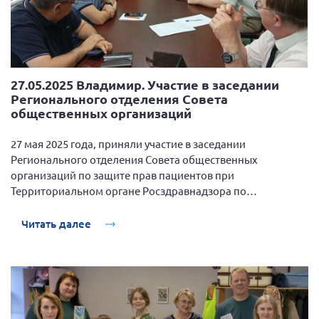
Мурманская область
Нижегородская область
Новгородская область
Новосибирская область
27.05.2025 Владимир. Участие в заседании
Регионального отделения Совета
Омская область
общественных организаций
Оренбургская область
27 мая 2025 года, приняли участие в заседании
Пензенская область
Регионального отделения Совета общественных
Республика Башкортостан
организаций по защите прав пациентов при
Территориальном органе Росздравнадзора по
Республика Бурятия
Владимирской области.
Республика Карелия
Читать далее
Республика Калмыкия
Республика Хакасия
Ростовская область
г. Санкт-Петербург