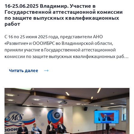
16-25.06.2025 Владимир. Участие в
Нормативно-правовые документы
Государственной аттестационной комиссии
по защите выпускных квалификационных
Методическая литература для НКО
работ
Публичные отчеты
С 16 по 25 июня 2025 года, представители АНО
Исследования, аналитика, мнения
«Развитие»
и
ОООИБРС
во Владимирской области,
Всероссийская онлайн конференция
приняли участие в Государственной аттестационной
"Рассеянный склероз. XX лет работы
комиссии по защите выпускных квалификационных работ
ОООИБРС" (25-29.08.2020)
на базе
Юридического института имени М.М. Сперанского,
Всероссийская конференция-тренинг
Владимирского государственного университета имени
Читать далее
"Рассеянный склероз: новые реалии" (26-
Александра Григорьевича и Николая Григорьевича
29.05.2022)
Столетовых.
Общероссийская РС
Алтайский край
Архангельская область