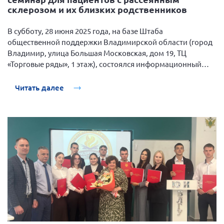
Конференция ОООИБРС 2022
склерозом и их близких родственников
Конференция ОООИБРС 2021
В субботу, 28 июня 2025 года, на базе
Штаба
Конференция ВСЭ 2021
общественной поддержки Владимирской области
(город
Конференция ОООИБРС 2020
Владимир, улица Большая Московская, дом 19, ТЦ
«Торговые ряды», 1 этаж), состоялся информационный
Документы съездов
семинар для пациентов с рассеянным склерозом и их
Первый съезд
близких родственников.
Читать далее
Второй съезд
Третий съезд
Четвертый съезд
Пятый съезд
ОФ «Фонд содействия больным рассеянным
склерозом»
Шестой съезд
Новости: Казахстан
Письма и официальные ответы