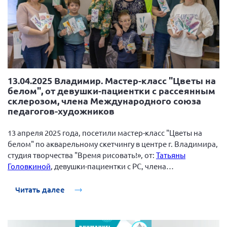
г. Севастополь
Самарская область СОРС
Самарская область ПРИЗМА
Самарская область СГОРС
Свердловская область
13.04.2025 Владимир. Мастер-класс "Цветы на
белом", от девушки-пациентки с рассеянным
Смоленская область
склерозом, члена Международного союза
Ставропольский край
педагогов-художников
Сахалинская область
13 апреля 2025 года, посетили мастер-класс "Цветы на
Томская область
белом" по акварельному скетчингу в центре г. Владимира,
студия творчества "Время рисовать!», от:
Татьяны
Тульская область
Головкиной
, девушки-пациентки с РС, члена
Ульяновская область
Международного союза педагогов-художников.
Челябинская область
Читать далее
Ярославская область