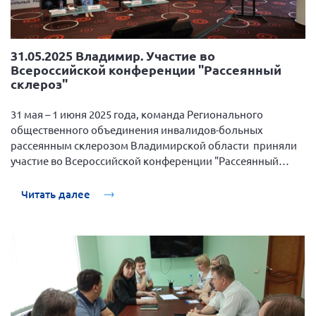
Брянская область
Владимирская область
31.05.2025 Владимир. Участие во
Волгоградская область
Всероссийской конференции "Рассеянный
Воронежская область
склероз"
Ивановская область
31 мая – 1 июня 2025 года, команда Регионального
Калининградская область
общественного объединения инвалидов-больных
рассеянным склерозом Владимирской области приняли
Кемеровская область
участие во Всероссийской конференции "Рассеянный
Кировская область
склероз", организованной и проведенной:
Общероссийской общественной организацией
Читать далее
Краснодарский край
инвалидов-больных рассеянным склерозом, на базе:
Красноярский край
Гостиницы «Азимут Отель Олимпик», г. Москва.
Липецкая область
Ленинградская область
г. Москва
Московская область