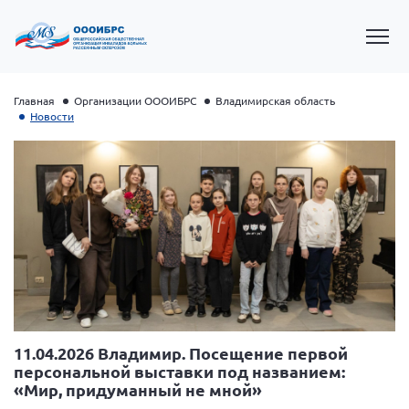
Главная
Организации ОООИБРС
Владимирская область
Новости
Президент Власов Я.В.
Первый вице-президент Кичигина Н. Ф.
11.04.2026 Владимир. Посещение первой
Генеральный директор Матвиевская О.В.
персональной выставки под названием:
«Мир, придуманный не мной»
Вице-президент Зрячева Н.В.