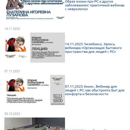
Образ жизни при РС и других
заболеваниях: практичный вебинар
Нормативно-правовые документы
с неврологом
Методическая литература для НКО
Публичные отчеты
14.11.2025
Исследования, аналитика, мнения
14.11.2025 Челябинск. Запись
Всероссийская онлайн конференция
вебинара «Организация бытового
"Рассеянный склероз. XX лет работы
пространства для людей с РС»
ОООИБРС" (25-29.08.2020)
Всероссийская конференция-тренинг
"Рассеянный склероз: новые реалии" (26-
07.11.2025
29.05.2022)
07.11.2025 Анонс. Вебинар для
людей с РС: как обустроить быт для
комфорта и безопасности
Общероссийская РС
30.10.2025
Алтайский край
Архангельская область