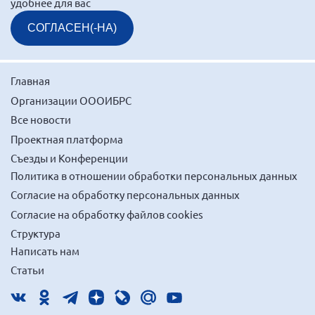
удобнее для вас
Мурманская область
СОГЛАСЕН(-НА)
Нижегородская область
Новгородская область
Новосибирская область
Главная
Организации ОООИБРС
Омская область
Все новости
Оренбургская область
Проектная платформа
Пензенская область
Съезды и Конференции
Республика Башкортостан
Политика в отношении обработки персональных данных
Республика Бурятия
Согласие на обработку персональных данных
Согласие на обработку файлов cookies
Республика Карелия
Структура
Республика Калмыкия
Написать нам
Республика Хакасия
Статьи
Ростовская область
г. Санкт-Петербург