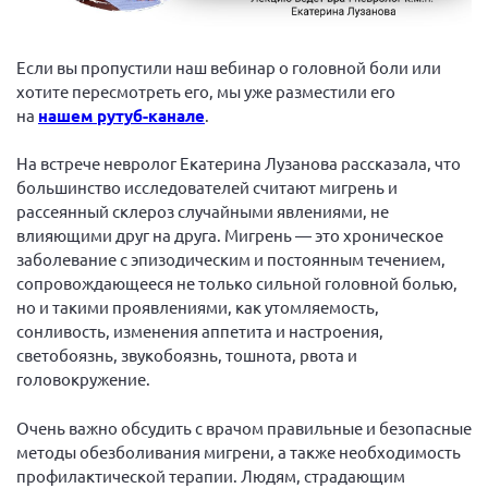
Вице-президент Шишлянников Ф.В.
Информационная служба
Если вы пропустили наш вебинар о головной боли или
Отдел международных отношений
хотите пересмотреть его, мы уже разместили его
на
нашем рутуб-канале
.
Вице-президент Черненко Д.Е.
Вице-президент Валюх М.В.
На встрече невролог Екатерина Лузанова рассказала, что
большинство исследователей считают мигрень и
Вице-президент Чернова А.В.
рассеянный склероз случайными явлениями, не
Вице-президент Цикорин И.В.
влияющими друг на друга. Мигрень — это хроническое
Вице-президент Груба Л.В.
заболевание с эпизодическим и постоянным течением,
сопровождающееся не только сильной головной болью,
Главный бухгалтер Жаворонкова Г.М.
но и такими проявлениями, как утомляемость,
Конференция ОООИБРС 2026
сонливость, изменения аппетита и настроения,
светобоязнь, звукобоязнь, тошнота, рвота и
Конференция ОООИБРС 2025
головокружение.
Экспертный совет ОООИБРС 2025
Конференция ОООИБРС 2024
Очень важно обсудить с врачом правильные и безопасные
методы обезболивания мигрени, а также необходимость
Конференция ОООИБРС 2023
профилактической терапии. Людям, страдающим