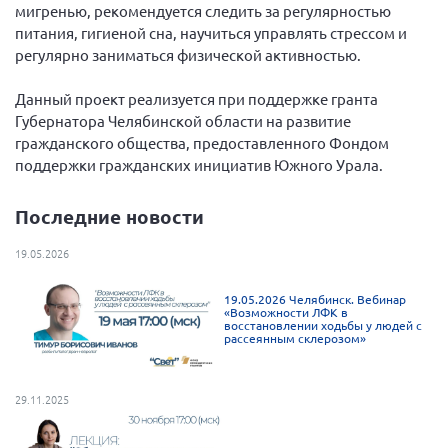
Конференция ОООИБРС 2022
мигренью, рекомендуется следить за регулярностью
питания, гигиеной сна, научиться управлять стрессом и
Конференция ОООИБРС 2021
регулярно заниматься физической активностью.
Конференция ВСЭ 2021
Данный проект реализуется при поддержке гранта
Конференция ОООИБРС 2020
Губернатора Челябинской области на развитие
Документы съездов
гражданского общества, предоставленного Фондом
поддержки гражданских инициатив Южного Урала.
Первый съезд
Второй съезд
Последние новости
Третий съезд
19.05.2026
Четвертый съезд
Пятый съезд
ОФ «Фонд содействия больным рассеянным
19.05.2026 Челябинск. Вебинар
склерозом»
«Возможности ЛФК в
Шестой съезд
восстановлении ходьбы у людей с
рассеянным склерозом»
Новости: Казахстан
29.11.2025
Письма и официальные ответы