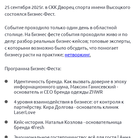
Вице-президент Шишлянников Ф.В.
25 сентября 2025г. в СКК Дворец спорта имени Высоцкого
Информационная служба
состоялся Бизнес-Фест.
Отдел международных отношений
Событие проходило только один день в областной
Вице-президент Черненко Д.Е.
столице. На Бизнес фесте события проходили живо и по
делу: разбор реальных бизнес-кейсов; топовые эксперты,
Вице-президент Валюх М.В.
с которыми возможно было обсудить, что помогает
Вице-президент Чернова А.В.
бизнесу расти на практике;
нетворкинг
.
Вице-президент Цикорин И.В.
Программа Бизнес-Феста:
Вице-президент Груба Л.В.
Идентичность бренда. Как вызвать доверие в эпоху
Главный бухгалтер Жаворонкова Г.М.
информационного шума, Максим Ганисевский -
Конференция ОООИБРС 2026
основатель и СЕО бренда одежды ZNWR
Конференция ОООИБРС 2025
4 уровня взаимодействия в бизнесе: от контроля к
партнёрству. Кира Долгова - основатель клиник
Экспертный совет ОООИБРС 2025
LaserLove
Конференция ОООИБРС 2024
Кейс-история. Наталья Козлова - основательница
бренда 4fresh
Конференция ОООИБРС 2023
Эмоциональное гостеприимство: всё для гостя | Анна