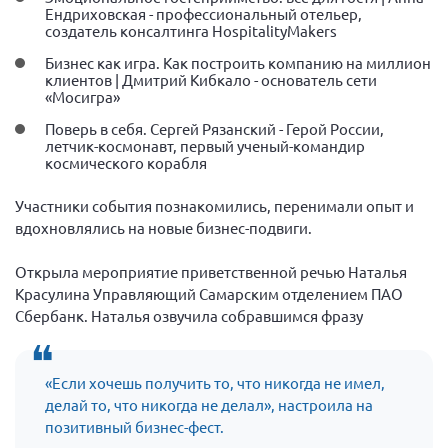
Конференция ОООИБРС 2022
Ендриховская - профессиональный отельер,
создатель консалтинга HospitalityMakers
Конференция ОООИБРС 2021
Бизнес как игра. Как построить компанию на миллион
Конференция ВСЭ 2021
клиентов | Дмитрий Кибкало - основатель сети
«Мосигра»
Конференция ОООИБРС 2020
Поверь в себя. Сергей Рязанский - Герой России,
Документы съездов
летчик-космонавт, первый ученый-командир
космического корабля
Первый съезд
Второй съезд
Участники события познакомились, перенимали опыт и
вдохновлялись на новые бизнес-подвиги.
Третий съезд
Четвертый съезд
Открыла мероприятие приветственной речью Наталья
Красулина Управляющий Самарским отделением ПАО
Пятый съезд
ОФ «Фонд содействия больным рассеянным
склерозом»
Сбербанк. Наталья озвучила собравшимся фразу
Шестой съезд
Новости: Казахстан
«Если хочешь получить то, что никогда не имел,
делай то, что никогда не делал», настроила на
позитивный бизнес-фест.
Письма и официальные ответы