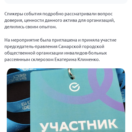
Нормативно-правовые документы
Спикеры события подробно рассматривали вопрос
Методическая литература для НКО
доверия, ценности данного актива для организаций,
делились своим опытом.
Публичные отчеты
Исследования, аналитика, мнения
На мероприятие была приглашена и приняла участие
председатель-правления Самарской городской
Всероссийская онлайн конференция
"Рассеянный склероз. XX лет работы
общественной организации инвалидов-больных
ОООИБРС" (25-29.08.2020)
рассеянным склерозом Екатерина Клименко.
Всероссийская конференция-тренинг
"Рассеянный склероз: новые реалии" (26-
29.05.2022)
Общероссийская РС
Алтайский край
Архангельская область