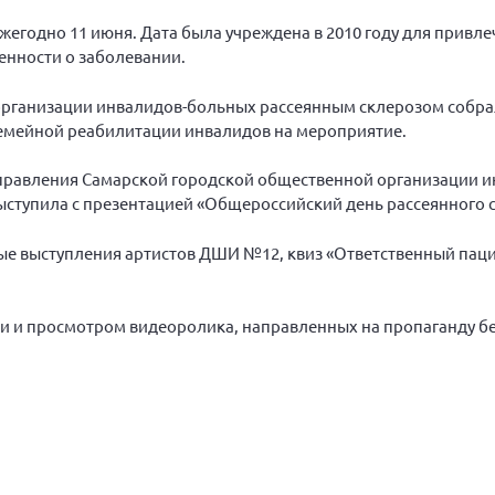
жегодно 11 июня. Дата была учреждена в 2010 году для привл
нности о заболевании.
организации инвалидов-больных рассеянным склерозом собра
семейной реабилитации инвалидов на мероприятие.
правления Самарской городской общественной организации и
ступила с презентацией «Общероссийский день рассеянного с
е выступления артистов ДШИ №12, квиз «Ответственный паци
и и просмотром видеоролика, направленных на пропаганду б