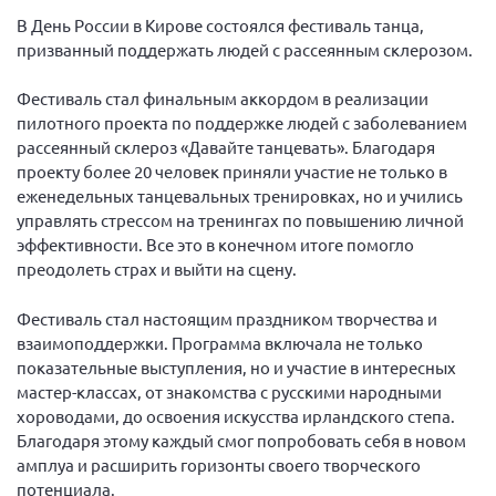
Вице-президент Шишлянников Ф.В.
В День России в Кирове состоялся фестиваль танца,
Информационная служба
призванный поддержать людей с рассеянным склерозом.
Отдел международных отношений
Фестиваль стал финальным аккордом в реализации
Вице-президент Черненко Д.Е.
пилотного проекта по поддержке людей с заболеванием
рассеянный склероз «Давайте танцевать». Благодаря
Вице-президент Валюх М.В.
проекту более 20 человек приняли участие не только в
Вице-президент Чернова А.В.
еженедельных танцевальных тренировках, но и учились
управлять стрессом на тренингах по повышению личной
Вице-президент Цикорин И.В.
эффективности. Все это в конечном итоге помогло
Вице-президент Груба Л.В.
преодолеть страх и выйти на сцену.
Главный бухгалтер Жаворонкова Г.М.
Фестиваль стал настоящим праздником творчества и
Конференция ОООИБРС 2026
взаимоподдержки. Программа включала не только
Конференция ОООИБРС 2025
показательные выступления, но и участие в интересных
мастер-классах, от знакомства с русскими народными
Экспертный совет ОООИБРС 2025
хороводами, до освоения искусства ирландского степа.
Конференция ОООИБРС 2024
Благодаря этому каждый смог попробовать себя в новом
амплуа и расширить горизонты своего творческого
Конференция ОООИБРС 2023
потенциала.