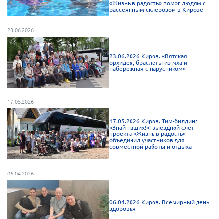
«Жизнь в радость» помог людям с
Брянская область
рассеянным склерозом в Кирове
Владимирская область
23.06.2026
Волгоградская область
Воронежская область
23.06.2026 Киров. «Вятская
орхидея, браслеты из мха и
набережная с парусником»
Ивановская область
Калининградская область
17.05.2026
Кемеровская область
Кировская область
17.05.2026 Киров. Тим-билдинг
«Знай наших!»: выездной слёт
Краснодарский край
проекта «Жизнь в радость»
объединил участников для
совместной работы и отдыха
Красноярский край
Липецкая область
06.04.2026
Ленинградская область
г. Москва
06.04.2026 Киров. Всемирный день
здоровья
Московская область