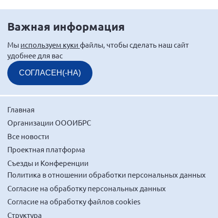
г. Севастополь
Важная информация
Самарская область СОРС
Самарская область ПРИЗМА
Мы
используем куки
файлы, чтобы сделать наш сайт
удобнее для вас
Самарская область СГОРС
Свердловская область
СОГЛАСЕН(-НА)
Смоленская область
Ставропольский край
Главная
Сахалинская область
Организации ОООИБРС
Томская область
Все новости
Тульская область
Проектная платформа
Съезды и Конференции
Ульяновская область
Политика в отношении обработки персональных данных
Челябинская область
Согласие на обработку персональных данных
Ярославская область
Согласие на обработку файлов cookies
Структура