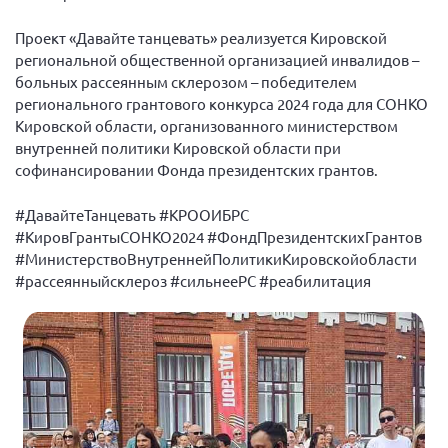
Конференция ОООИБРС 2022
Проект «Давайте танцевать» реализуется Кировской
Конференция ОООИБРС 2021
региональной общественной организацией инвалидов –
Конференция ВСЭ 2021
больных рассеянным склерозом – победителем
Конференция ОООИБРС 2020
регионального грантового конкурса 2024 года для СОНКО
Кировской области, организованного министерством
Документы съездов
внутренней политики Кировской области при
Первый съезд
софинансировании Фонда президентских грантов.
Второй съезд
#ДавайтеТанцевать #КРООИБРС
Третий съезд
#КировГрантыСОНКО2024 #ФондПрезидентскихГрантов
#МинистерствоВнутреннейПолитикиКировскойобласти
Четвертый съезд
#рассеянныйсклероз #сильнееРС #реабилитация
Пятый съезд
ОФ «Фонд содействия больным рассеянным
склерозом»
Шестой съезд
Новости: Казахстан
Письма и официальные ответы