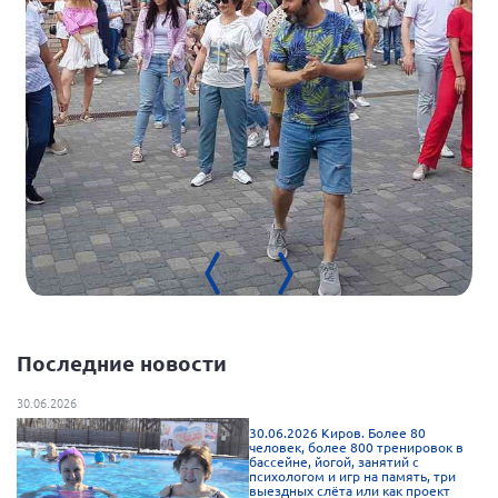
Нормативно-правовые документы
Методическая литература для НКО
Публичные отчеты
Исследования, аналитика, мнения
Всероссийская онлайн конференция
"Рассеянный склероз. XX лет работы
ОООИБРС" (25-29.08.2020)
Всероссийская конференция-тренинг
"Рассеянный склероз: новые реалии" (26-
29.05.2022)
Последние новости
30.06.2026
Общероссийская РС
30.06.2026 Киров. Более 80
Алтайский край
человек, более 800 тренировок в
бассейне, йогой, занятий с
психологом и игр на память, три
Архангельская область
выездных слёта или как проект