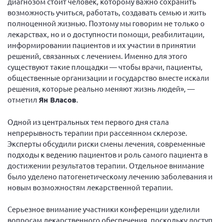
диагнозом стоит человек, которому важно сохранить
возможность учиться, работать, создавать семью и жить
Нормативно-правовые документы
полноценной жизнью. Поэтому мы говорим не только о
Методическая литература для НКО
лекарствах, но и о доступности помощи, реабилитации,
информировании пациентов и их участии в принятии
Публичные отчеты
решений, связанных с лечением. Именно для этого
Исследования, аналитика, мнения
существуют такие площадки — чтобы врачи, пациенты,
общественные организации и государство вместе искали
Всероссийская онлайн конференция
"Рассеянный склероз. XX лет работы
решения, которые реально меняют жизнь людей», —
ОООИБРС" (25-29.08.2020)
отметил
Ян Власов
.
Всероссийская конференция-тренинг
"Рассеянный склероз: новые реалии" (26-
Одной из центральных тем первого дня стала
29.05.2022)
непрерывность терапии при рассеянном склерозе.
Эксперты обсудили риски смены лечения, современные
подходы к ведению пациентов и роль самого пациента в
достижении результатов терапии. Отдельное внимание
было уделено патогенетическому лечению заболевания и
Общероссийская РС
новым возможностям лекарственной терапии.
Алтайский край
Серьезное внимание участники конференции уделили
Архангельская область
вопросам лекарственного обеспечения, поскольку доступ