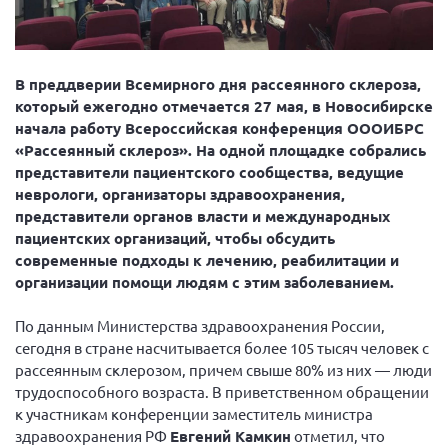
Вице-президент Шишлянников Ф.В.
Информационная служба
Отдел международных отношений
В преддверии Всемирного дня рассеянного склероза,
который ежегодно отмечается 27 мая, в Новосибирске
Вице-президент Черненко Д.Е.
начала работу Всероссийская конференция ОООИБРС
Вице-президент Валюх М.В.
«Рассеянный склероз». На одной площадке собрались
представители пациентского сообщества, ведущие
Вице-президент Чернова А.В.
неврологи, организаторы здравоохранения,
Вице-президент Цикорин И.В.
представители органов власти и международных
Вице-президент Груба Л.В.
пациентских организаций, чтобы обсудить
современные подходы к лечению, реабилитации и
Главный бухгалтер Жаворонкова Г.М.
организации помощи людям с этим заболеванием.
Конференция ОООИБРС 2026
По данным Министерства здравоохранения России,
Конференция ОООИБРС 2025
сегодня в стране насчитывается более 105 тысяч человек с
Экспертный совет ОООИБРС 2025
рассеянным склерозом, причем свыше 80% из них — люди
Конференция ОООИБРС 2024
трудоспособного возраста. В приветственном обращении
к участникам конференции заместитель министра
Конференция ОООИБРС 2023
здравоохранения РФ
Евгений Камкин
отметил, что