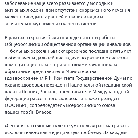
Конференция ОООИБРС 2022
заболевание чаще всего развивается у молодых и
активных людей и при отсутствии современного лечения
Конференция ОООИБРС 2021
может приводить к ранней инвалидизации и
Конференция ВСЭ 2021
значительному снижению качества жизни.
Конференция ОООИБРС 2020
В рамках открытия были подведены итоги работы
Документы съездов
Общероссийской общественной организации инвалидов
— больных рассеянным склерозом за последние пять лет
Первый съезд
и обозначены дальнейшие задачи по развитию системы
Второй съезд
помощи пациентам. С приветствиями к участникам
обратились представители Министерства
Третий съезд
здравоохранения РФ, Комитета Государственной Думы по
Четвертый съезд
охране здоровья, президент Национальной медицинской
Пятый съезд
ОФ «Фонд содействия больным рассеянным
палаты Леонид Рошаль, представители Международной
склерозом»
федерации рассеянного склероза, а также президент
Шестой съезд
ОООИБРС, сопредседатель Всероссийского союза
Новости: Казахстан
пациентов Ян Власов.
«Сегодня рассеянный склероз уже нельзя рассматривать
исключительно как медицинскую проблему. За каждым
Письма и официальные ответы