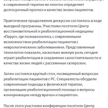
к современной терапии во многом определяет
Брянская область
долгосрочный прогноз и качество жизни пациентов.
Владимирская область
Волгоградская область
Практическое продолжение дискуссии состоялось в ходе
выездной программы. Участники посетили Центр
Воронежская область
восстановительной и реабилитационной медицины
Ивановская область
«Парус», где познакомились с современными
возможностями реабилитации пациентов с
Калининградская область
неврологическими заболеваниями. Представленные
Кемеровская область
технологии показали, насколько важную роль сегодня
играет реабилитация в сохранении самостоятельности и
Кировская область
качества жизни людей с рассеянным склерозом.
Краснодарский край
Затем состоялся круглый стол, посвященный вопросам
Красноярский край
реабилитации пациентов с РС. Специалисты обсудили
Липецкая область
современные подходы к физической терапии,
организацию реабилитационной помощи и вопросы
Ленинградская область
коммуникации между врачом и пациентом.
г. Москва
Московская область
После этого участники конференции посетили Центр