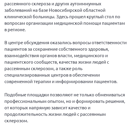
рассеянного склероза и других аутоиммунных
Мурманская область
заболеваний на базе Новосибирской областной
Нижегородская область
клинической больницы. Здесь прошел круглый стол по
вопросам организации медицинской помощи пациентам
Новгородская область
в регионе.
Новосибирская область
В центре обсуждения оказались вопросы ответственности
Омская область
пациентов за сохранение собственного здоровья,
Оренбургская область
взаимодействия органов власти, медицинского и
пациентского сообществ, качества жизни людей с
Пензенская область
рассеянным склерозом, а также роль
Республика Башкортостан
специализированных центров в обеспечении
Республика Бурятия
современной терапии и информировании пациентов.
Республика Карелия
Подобные площадки позволяют не только обмениваться
Республика Калмыкия
профессиональным опытом, но и формировать решения,
от которых напрямую зависит качество и
Республика Хакасия
продолжительность жизни людей с рассеянным
Ростовская область
склерозом.
г. Санкт-Петербург