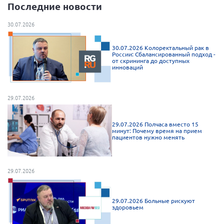
Последние новости
г. Севастополь
30.07.2026
Самарская область СОРС
Самарская область ПРИЗМА
30.07.2026 Колоректальный рак в
России: Сбалансированный подход -
Самарская область СГОРС
от скрининга до доступных
инноваций
Свердловская область
Смоленская область
29.07.2026
Ставропольский край
Сахалинская область
29.07.2026 Полчаса вместо 15
минут: Почему время на прием
Томская область
пациентов нужно менять
Тульская область
Ульяновская область
29.07.2026
Челябинская область
29.07.2026 Больные рискуют
Ярославская область
здоровьем