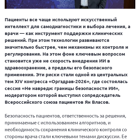
Вице-президент Шишлянников Ф.В.
Информационная служба
Пациенты все чаще используют искусственный
Отдел международных отношений
интеллект для самодиагностики и выбора лечения, а
врачи — как инструмент поддержки клинических
Вице-президент Черненко Д.Е.
решений. При этом технологии развиваются
Вице-президент Валюх М.В.
значительно быстрее, чем механизмы их контроля и
регулирования. На этом фоне ключевым вопросом
Вице-президент Чернова А.В.
становится уже не скорость внедрения ИИ в
Вице-президент Цикорин И.В.
здравоохранение, а пределы его безопасного
Вице-президент Груба Л.В.
применения. Эти риски стали одной из центральных
тем XIV конгресса «Оргздрав-2026», где состоялась
Главный бухгалтер Жаворонкова Г.М.
сессия «Не навреди: границы безопасности ИИ»,
Конференция ОООИБРС 2026
модератором которой выступил сопредседатель
Всероссийского союза пациентов Ян Власов.
Конференция ОООИБРС 2025
Экспертный совет ОООИБРС 2025
Безопасность пациентов, ответственность за решения,
Конференция ОООИБРС 2024
принимаемые с использованием алгоритмов, и
необходимость сохранения клинического контроля со
Конференция ОООИБРС 2023
стороны врача стали ключевыми темами дискуссии. Ее