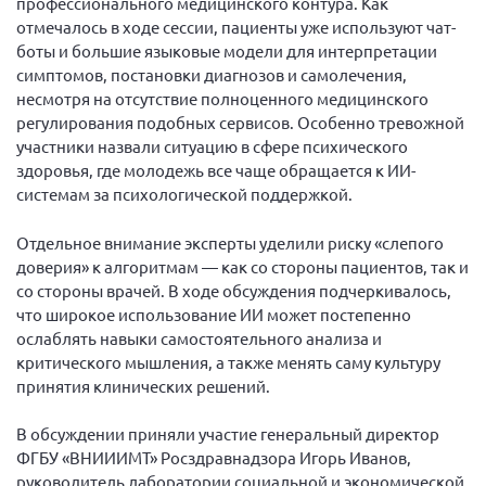
профессионального медицинского контура. Как
отмечалось в ходе сессии, пациенты уже используют чат-
Нормативно-правовые документы
боты и большие языковые модели для интерпретации
Методическая литература для НКО
симптомов, постановки диагнозов и самолечения,
несмотря на отсутствие полноценного медицинского
Публичные отчеты
регулирования подобных сервисов. Особенно тревожной
Исследования, аналитика, мнения
участники назвали ситуацию в сфере психического
здоровья, где молодежь все чаще обращается к ИИ-
Всероссийская онлайн конференция
"Рассеянный склероз. XX лет работы
системам за психологической поддержкой.
ОООИБРС" (25-29.08.2020)
Всероссийская конференция-тренинг
Отдельное внимание эксперты уделили риску «слепого
"Рассеянный склероз: новые реалии" (26-
доверия» к алгоритмам — как со стороны пациентов, так и
29.05.2022)
со стороны врачей. В ходе обсуждения подчеркивалось,
что широкое использование ИИ может постепенно
ослаблять навыки самостоятельного анализа и
критического мышления, а также менять саму культуру
принятия клинических решений.
Общероссийская РС
В обсуждении приняли участие генеральный директор
Алтайский край
ФГБУ «ВНИИИМТ» Росздравнадзора Игорь Иванов,
Архангельская область
руководитель лаборатории социальной и экономической