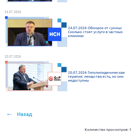
г. Севастополь
24.07.2026
Самарская область СОРС
Самарская область ПРИЗМА
24.07.2026 Обморок от суммы:
Сколько стоят услуги в частных
Самарская область СГОРС
клиниках
Свердловская область
Смоленская область
20.07.2026
Ставропольский край
20.07.2026 Гиполипидемическая
Сахалинская область
терапия: лекарства есть, но они
недоступны
Томская область
Тульская область
Ульяновская область
Челябинская область
Назад
Ярославская область
Количество просмотров:
1