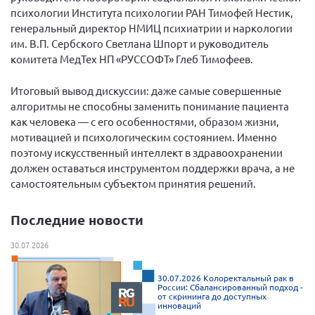
психологии Института психологии РАН Тимофей Нестик,
Брянская область
генеральный директор НМИЦ психиатрии и наркологии
Владимирская область
им. В.П. Сербского Светлана Шпорт и руководитель
Волгоградская область
комитета МедТех НП «РУССОФТ» Глеб Тимофеев.
Воронежская область
Итоговый вывод дискуссии: даже самые совершенные
Ивановская область
алгоритмы не способны заменить понимание пациента
как человека — с его особенностями, образом жизни,
Калининградская область
мотивацией и психологическим состоянием. Именно
Кемеровская область
поэтому искусственный интеллект в здравоохранении
должен оставаться инструментом поддержки врача, а не
Кировская область
самостоятельным субъектом принятия решений.
Краснодарский край
Красноярский край
Последние новости
Липецкая область
30.07.2026
Ленинградская область
30.07.2026 Колоректальный рак в
г. Москва
России: Сбалансированный подход -
от скрининга до доступных
Московская область
инноваций