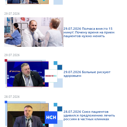
Мурманская область
29.07.2026
Нижегородская область
Новгородская область
29.07.2026 Полчаса вместо 15
минут: Почему время на прием
Новосибирская область
пациентов нужно менять
Омская область
Оренбургская область
29.07.2026
Пензенская область
Республика Башкортостан
29.07.2026 Больные рискуют
здоровьем
Республика Бурятия
Республика Карелия
Республика Калмыкия
28.07.2026
Республика Хакасия
28.07.2026 Союз пациентов
Ростовская область
удивился предложению лечить
россиян в частных клиниках
г. Санкт-Петербург