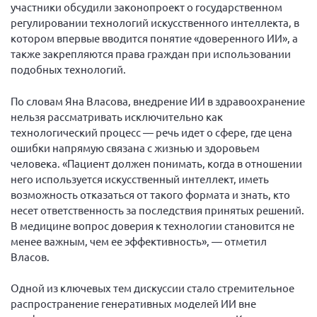
Конференция ОООИБРС 2022
участники обсудили законопроект о государственном
регулировании технологий искусственного интеллекта, в
Конференция ОООИБРС 2021
котором впервые вводится понятие «доверенного ИИ», а
Конференция ВСЭ 2021
также закрепляются права граждан при использовании
подобных технологий.
Конференция ОООИБРС 2020
Документы съездов
По словам Яна Власова, внедрение ИИ в здравоохранение
нельзя рассматривать исключительно как
Первый съезд
технологический процесс — речь идет о сфере, где цена
Второй съезд
ошибки напрямую связана с жизнью и здоровьем
человека. «Пациент должен понимать, когда в отношении
Третий съезд
него используется искусственный интеллект, иметь
Четвертый съезд
возможность отказаться от такого формата и знать, кто
Пятый съезд
ОФ «Фонд содействия больным рассеянным
несет ответственность за последствия принятых решений.
склерозом»
В медицине вопрос доверия к технологии становится не
Шестой съезд
менее важным, чем ее эффективность», — отметил
Новости: Казахстан
Власов.
Одной из ключевых тем дискуссии стало стремительное
распространение генеративных моделей ИИ вне
Письма и официальные ответы