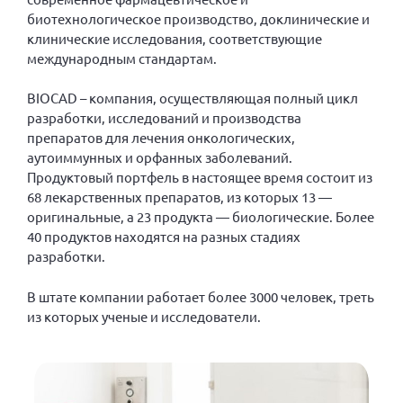
Вице-президент Шишлянников Ф.В.
биотехнологическое производство, доклинические и
клинические исследования, соответствующие
Информационная служба
международным стандартам.
Отдел международных отношений
Вице-президент Черненко Д.Е.
BIOCAD – компания, осуществляющая полный цикл
разработки, исследований и производства
Вице-президент Валюх М.В.
препаратов для лечения онкологических,
Вице-президент Чернова А.В.
аутоиммунных и орфанных заболеваний.
Продуктовый портфель в настоящее время состоит из
Вице-президент Цикорин И.В.
68 лекарственных препаратов, из которых 13 —
Вице-президент Груба Л.В.
оригинальные, а 23 продукта — биологические. Более
40 продуктов находятся на разных стадиях
Главный бухгалтер Жаворонкова Г.М.
разработки.
Конференция ОООИБРС 2026
Конференция ОООИБРС 2025
В штате компании работает более 3000 человек, треть
из которых ученые и исследователи.
Экспертный совет ОООИБРС 2025
Конференция ОООИБРС 2024
Конференция ОООИБРС 2023