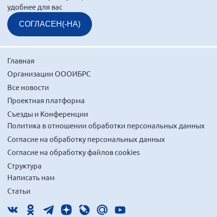
удобнее для вас
Нормативно-правовые документы
СОГЛАСЕН(-НА)
Методическая литература для НКО
Публичные отчеты
Главная
Исследования, аналитика, мнения
Организации ОООИБРС
Всероссийская онлайн конференция
"Рассеянный склероз. XX лет работы
Все новости
ОООИБРС" (25-29.08.2020)
Проектная платформа
Всероссийская конференция-тренинг
Съезды и Конференции
"Рассеянный склероз: новые реалии" (26-
29.05.2022)
Политика в отношении обработки персональных данных
Согласие на обработку персональных данных
Согласие на обработку файлов cookies
Структура
Написать нам
Общероссийская РС
Статьи
Алтайский край
Архангельская область