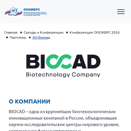
Главная
Съезды и Конференции
Конференция ОООИБРС 2026
Партнеры
АО Биокад
Президент Власов Я.В.
О КОМПАНИИ
Первый вице-президент Кичигина Н. Ф.
BIOCAD – одна из крупнейших биотехнологических
Генеральный директор Матвиевская О.В.
инновационных компаний в России, объединившая
научно-исследовательские центры мирового уровня,
Вице-президент Зрячева Н.В.
современное фармацевтическое и