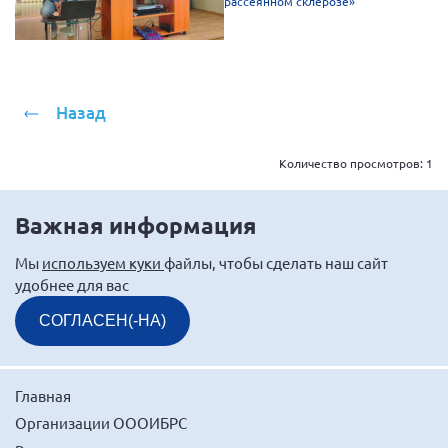
рассеянном склерозе»
г. Севастополь
Самарская область СОРС
Самарская область ПРИЗМА
Назад
Самарская область СГОРС
Свердловская область
Количество просмотров:
1
Смоленская область
Ставропольский край
Важная информация
Сахалинская область
Мы
используем куки
файлы, чтобы сделать наш сайт
Томская область
удобнее для вас
Тульская область
СОГЛАСЕН(-НА)
Ульяновская область
Челябинская область
Главная
Ярославская область
Организации ОООИБРС