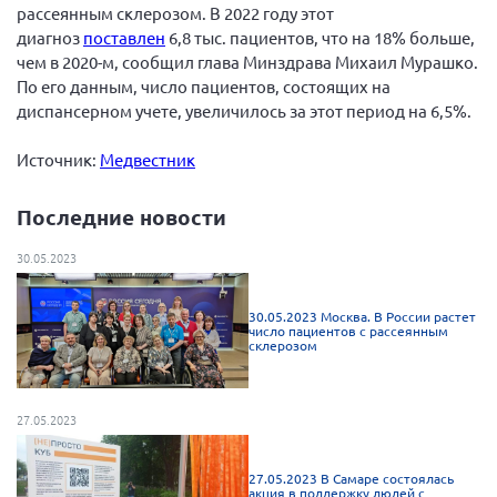
рассеянным склерозом. В 2022 году этот
Брянская область
диагноз
поставлен
6,8 тыс. пациентов, что на 18% больше,
Владимирская область
чем в 2020-м, сообщил глава Минздрава Михаил Мурашко.
По его данным, число пациентов, состоящих на
Волгоградская область
диспансерном учете, увеличилось за этот период на 6,5%.
Воронежская область
Источник:
Медвестник
Ивановская область
Калининградская область
Последние новости
Кемеровская область
30.05.2023
Кировская область
Краснодарский край
30.05.2023 Москва. В России растет
число пациентов с рассеянным
Красноярский край
склерозом
Липецкая область
Ленинградская область
27.05.2023
г. Москва
27.05.2023 В Самаре состоялась
Московская область
акция в поддержку людей с