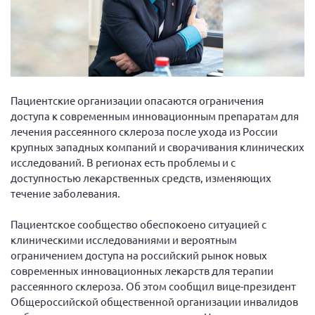
Вице-президент Шишлянников Ф.В.
Информационная служба
Отдел международных отношений
Вице-президент Черненко Д.Е.
Вице-президент Валюх М.В.
Пациентские организации опасаются ограничения
доступа к современным инновационным препаратам для
Вице-президент Чернова А.В.
лечения рассеянного склероза после ухода из России
Вице-президент Цикорин И.В.
крупных западных компаний и сворачивания клинических
исследований. В регионах есть проблемы и с
Вице-президент Груба Л.В.
доступностью лекарственных средств, изменяющих
Главный бухгалтер Жаворонкова Г.М.
течение заболевания.
Конференция ОООИБРС 2026
Пациентское сообщество обеспокоено ситуацией с
Конференция ОООИБРС 2025
клиническими исследованиями и вероятным
Экспертный совет ОООИБРС 2025
ограничением доступа на российский рынок новых
современных инновационных лекарств для терапии
Конференция ОООИБРС 2024
рассеянного склероза. Об этом сообщил вице-президент
Конференция ОООИБРС 2023
Общероссийской общественной организации инвалидов