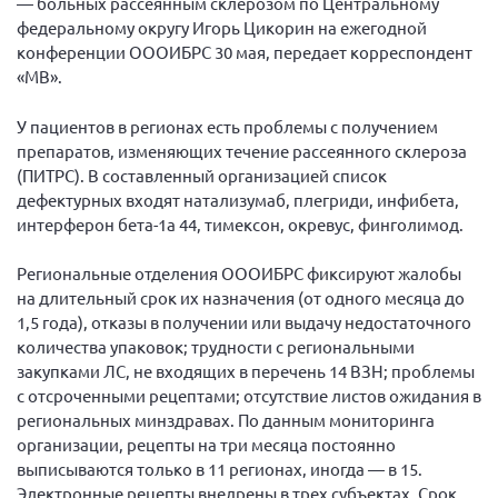
— больных рассеянным склерозом по Центральному
Конференция ОООИБРС 2022
федеральному округу Игорь Цикорин на ежегодной
Конференция ОООИБРС 2021
конференции ОООИБРС 30 мая, передает корреспондент
«МВ».
Конференция ВСЭ 2021
Конференция ОООИБРС 2020
У пациентов в регионах есть проблемы с получением
Документы съездов
препаратов, изменяющих течение рассеянного склероза
(ПИТРС). В составленный организацией список
Первый съезд
дефектурных входят натализумаб, плегриди, инфибета,
Второй съезд
интерферон бета-1а 44, тимексон, окревус, финголимод.
Третий съезд
Региональные отделения ОООИБРС фиксируют жалобы
Четвертый съезд
на длительный срок их назначения (от одного месяца до
1,5 года), отказы в получении или выдачу недостаточного
Пятый съезд
ОФ «Фонд содействия больным рассеянным
количества упаковок; трудности с региональными
склерозом»
Шестой съезд
закупками ЛС, не входящих в перечень 14 ВЗН; проблемы
Новости: Казахстан
с отсроченными рецептами; отсутствие листов ожидания в
региональных минздравах. По данным мониторинга
организации, рецепты на три месяца постоянно
выписываются только в 11 регионах, иногда — в 15.
Электронные рецепты внедрены в трех субъектах. Срок
Письма и официальные ответы