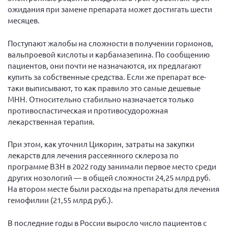
ожидания при замене препарата может достигать шести
Нормативно-правовые документы
месяцев.
Методическая литература для НКО
Поступают жалобы на сложности в получении гормонов,
Публичные отчеты
вальпроевой кислоты и карбамазепина. По сообщению
Исследования, аналитика, мнения
пациентов, они почти не назначаются, их предлагают
купить за собственные средства. Если же препарат все-
Всероссийская онлайн конференция
таки выписывают, то как правило это самые дешевые
"Рассеянный склероз. XX лет работы
ОООИБРС" (25-29.08.2020)
МНН. Относительно стабильно назначается только
противоспастическая и противосудорожная
Всероссийская конференция-тренинг
лекарственная терапия.
"Рассеянный склероз: новые реалии" (26-
29.05.2022)
При этом, как уточнил Цикорин, затраты на закупки
лекарств для лечения рассеянного склероза по
программе ВЗН в 2022 году занимали первое место среди
других нозологий — в общей сложности 24,25 млрд руб.
На втором месте были расходы на препараты для лечения
Общероссийская РС
гемофилии (21,55 млрд руб.).
Алтайский край
Архангельская область
В последние годы в России выросло число пациентов с