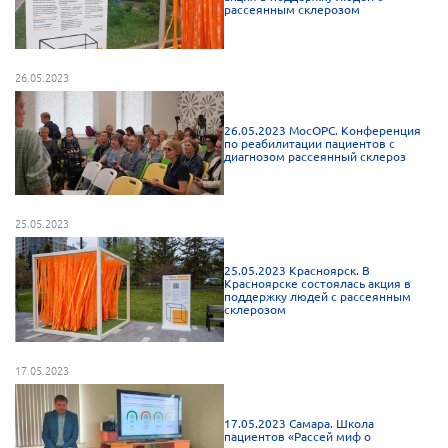
рассеянным склерозом
Мурманская область
Нижегородская область
26.05.2023
Новгородская область
Новосибирская область
26.05.2023 МосОРС. Конференция
по реабилитации пациентов с
Омская область
диагнозом рассеянный склероз
Оренбургская область
Пензенская область
25.05.2023
Республика Башкортостан
25.05.2023 Красноярск. В
Республика Бурятия
Красноярске состоялась акция в
поддержку людей с рассеянным
Республика Карелия
склерозом
Республика Калмыкия
Республика Хакасия
17.05.2023
Ростовская область
17.05.2023 Самара. Школа
г. Санкт-Петербург
пациентов «Рассей миф о