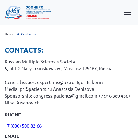
Home
Contacts
CONTACTS:
Russian Multiple Sclerosis Society
5, bld. 2 Naryshkinskaya av., Moscow 125167, Russia
General issues: expert_ms@bk.ru, Igor Tsikorin
Media: pr@patients.ru Anastasia Denisova
Sponsorship: congress.patients@gmail.com +7 916 389 4367
OOIBRS Conference 2026
Nina Rusanovich
OOIBRS Conference 2025
PHONE
OOIBRS Conference 2024
+7 (800) 500-82-66
OOIBRS Conference 2022
EMAIL