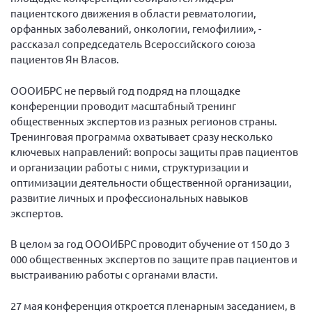
пациентского движения в области ревматологии,
Нормативно-правовые документы
орфанных заболеваний, онкологии, гемофилии», -
Методическая литература для НКО
рассказал сопредседатель Всероссийского союза
пациентов Ян Власов.
Публичные отчеты
Исследования, аналитика, мнения
ОООИБРС не первый год подряд на площадке
конференции проводит масштабный тренинг
Всероссийская онлайн конференция
общественных экспертов из разных регионов страны.
"Рассеянный склероз. XX лет работы
ОООИБРС" (25-29.08.2020)
Тренинговая программа охватывает сразу несколько
ключевых направлений: вопросы защиты прав пациентов
Всероссийская конференция-тренинг
и организации работы с ними, структуризации и
"Рассеянный склероз: новые реалии" (26-
29.05.2022)
оптимизации деятельности общественной организации,
развитие личных и профессиональных навыков
экспертов.
В целом за год ОООИБРС проводит обучение от 150 до 3
Общероссийская РС
000 общественных экспертов по защите прав пациентов и
выстраиванию работы с органами власти.
Алтайский край
Архангельская область
27 мая конференция откроется пленарным заседанием, в