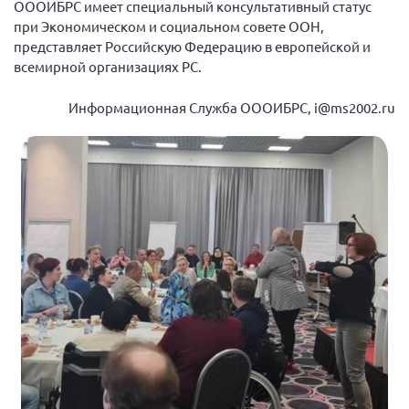
ОООИБРС имеет специальный консультативный статус
г. Севастополь
при Экономическом и социальном совете ООН,
представляет Российскую Федерацию в европейской и
Самарская область СОРС
всемирной организациях РС.
Самарская область ПРИЗМА
Самарская область СГОРС
Информационная Служба ОООИБРС, i@ms2002.ru
Свердловская область
Смоленская область
Ставропольский край
Сахалинская область
Томская область
Тульская область
Ульяновская область
Челябинская область
Ярославская область