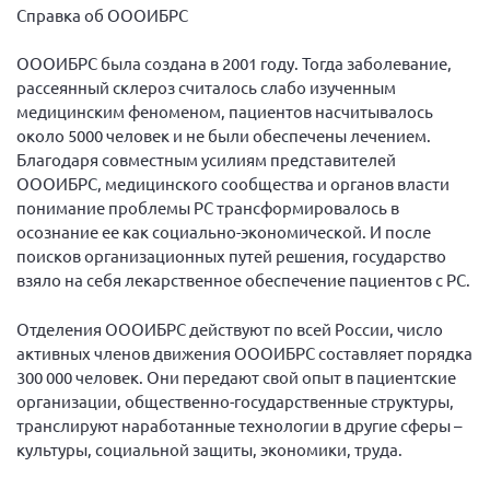
Справка об ОООИБРС
Мурманская область
Нижегородская область
ОООИБРС была создана в 2001 году. Тогда заболевание,
рассеянный склероз считалось слабо изученным
Новгородская область
медицинским феноменом, пациентов насчитывалось
Новосибирская область
около 5000 человек и не были обеспечены лечением.
Благодаря совместным усилиям представителей
Омская область
ОООИБРС, медицинского сообщества и органов власти
Оренбургская область
понимание проблемы РС трансформировалось в
Пензенская область
осознание ее как социально-экономической. И после
поисков организационных путей решения, государство
Республика Башкортостан
взяло на себя лекарственное обеспечение пациентов с РС.
Республика Бурятия
Отделения ОООИБРС действуют по всей России, число
Республика Карелия
активных членов движения ОООИБРС составляет порядка
Республика Калмыкия
300 000 человек. Они передают свой опыт в пациентские
организации, общественно-государственные структуры,
Республика Хакасия
транслируют наработанные технологии в другие сферы –
Ростовская область
культуры, социальной защиты, экономики, труда.
г. Санкт-Петербург