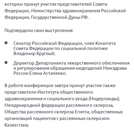
котором примут участие представителей Совета
Брянская область
Федерации, Министерства здравоохранения Российской
Владимирская область
Федерации, Государственной Думы РФ.
Волгоградская область
Подтвердили свои выступления:
Воронежская область
Сенатор Российской Федерации, член Комитета
Ивановская область
Совета Федерации по социальной политике
Владимир Круглый;
Калининградская область
Директор Департамента лекарственного обеспечения
Кемеровская область
и регулирования обращения медизделий Минздрава
Кировская область
России Елена Астапенко.
Краснодарский край
В работе конференции завтра примут участие также
представители Института общественного
Красноярский край
здравоохранения и социального ухода (Нидерланды),
Липецкая область
Международной федерации рассеянного склероза,
Ленинградская область
Общества рассеянного склероза Египта, общественных
организаций пациентов с рассеянным склерозом
г. Москва
Казахстана.
Московская область