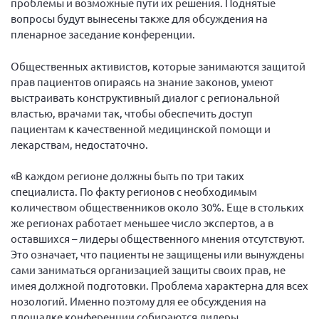
проблемы и возможные пути их решения. Поднятые
Конференция ОООИБРС 2022
вопросы будут вынесены также для обсуждения на
Конференция ОООИБРС 2021
пленарное заседание конференции.
Конференция ВСЭ 2021
Общественных активистов, которые занимаются защитой
Конференция ОООИБРС 2020
прав пациентов опираясь на знание законов, умеют
Документы съездов
выстраивать конструктивный диалог с региональной
властью, врачами так, чтобы обеспечить доступ
Первый съезд
пациентам к качественной медицинской помощи и
Второй съезд
лекарствам, недостаточно.
Третий съезд
«В каждом регионе должны быть по три таких
Четвертый съезд
специалиста. По факту регионов с необходимым
количеством общественников около 30%. Еще в стольких
Пятый съезд
ОФ «Фонд содействия больным рассеянным
склерозом»
же регионах работает меньшее число экспертов, а в
Шестой съезд
оставшихся – лидеры общественного мнения отсутствуют.
Новости: Казахстан
Это означает, что пациенты не защищены или вынуждены
сами заниматься организацией защиты своих прав, не
имея должной подготовки. Проблема характерна для всех
нозологий. Именно поэтому для ее обсуждения на
площадке конференции собираются лидеры
Письма и официальные ответы