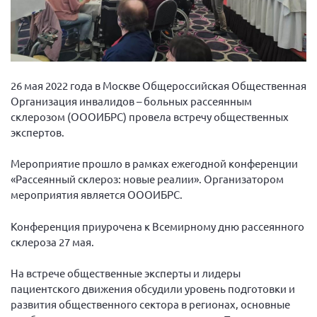
Вице-президент Шишлянников Ф.В.
Информационная служба
Отдел международных отношений
Вице-президент Черненко Д.Е.
26 мая 2022 года в Москве Общероссийская Общественная
Вице-президент Валюх М.В.
Организация инвалидов – больных рассеянным
склерозом (ОООИБРС) провела встречу общественных
Вице-президент Чернова А.В.
экспертов.
Вице-президент Цикорин И.В.
Мероприятие прошло в рамках ежегодной конференции
Вице-президент Груба Л.В.
«Рассеянный склероз: новые реалии». Организатором
Главный бухгалтер Жаворонкова Г.М.
мероприятия является ОООИБРС.
Конференция ОООИБРС 2026
Конференция приурочена к Всемирному дню рассеянного
Конференция ОООИБРС 2025
склероза 27 мая.
Экспертный совет ОООИБРС 2025
На встрече общественные эксперты и лидеры
Конференция ОООИБРС 2024
пациентского движения обсудили уровень подготовки и
Конференция ОООИБРС 2023
развития общественного сектора в регионах, основные